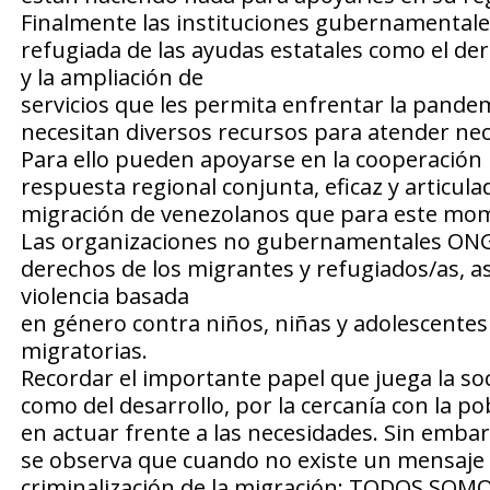
Finalmente las instituciones gubernamentales
refugiada de las ayudas estatales como el der
y la ampliación de
servicios que les permita enfrentar la pandem
necesitan diversos recursos para atender ne
Para ello pueden apoyarse en la cooperación 
respuesta regional conjunta, eficaz y articul
migración de venezolanos que para este mome
Las organizaciones no gubernamentales ONGs
derechos de los migrantes y refugiados/as, así
violencia basada
en género contra niños, niñas y adolescentes
migratorias.
Recordar el importante papel que juega la soc
como del desarrollo, por la cercanía con la p
en actuar frente a las necesidades. Sin emba
se observa que cuando no existe un mensaje i
criminalización de la migración; TODOS S