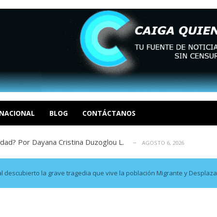
tica de derechos humanos en el Minister...
AGOSTO 6, 2026
 en un mercado impulsado por el auge de...
AGOSTO 6, 2026
o en La Guaira que hasta ahora no había ...
NACIONAL
BLOG
CONTÁCTANOS
AGOSTO 6, 2026
idad? Por Dayana Cristina Duzoglou L.
AGOSTO 6, 2026
xcusas, apagones y promesas incumplidas...
AGOSTO 6, 2026
tica de derechos humanos en el Minister...
AGOSTO 6, 2026
 en un mercado impulsado por el auge de...
AGOSTO 6, 2026
 al descubierto la grave tragedia que vive la población Migrante y Desplaz
o en La Guaira que hasta ahora no había ...
AGOSTO 6, 2026
idad? Por Dayana Cristina Duzoglou L.
AGOSTO 6, 2026
xcusas, apagones y promesas incumplidas...
AGOSTO 6, 2026