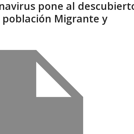
onavirus pone al descubiert
tica de derechos humanos en el Minister...
AGOSTO 6, 2026
a población Migrante y