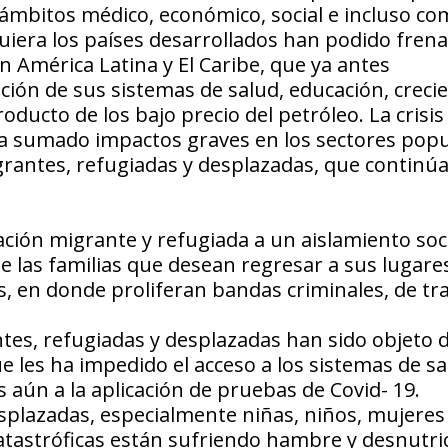
s ámbitos médico, económico, social e incluso c
iquiera los países desarrollados han podido frena
América Latina y El Caribe, que ya antes
ión de sus sistemas de salud, educación, creci
ucto de los bajo precio del petróleo. La crisis
y ha sumado impactos graves en los sectores pop
rantes, refugiadas y desplazadas, que continú
ación migrante y refugiada a un aislamiento soci
e las familias que desean regresar a sus lugare
es, en donde proliferan bandas criminales, de tra
ntes, refugiadas y desplazadas han sido objeto 
 les ha impedido el acceso a los sistemas de sa
 aún a la aplicación de pruebas de Covid- 19.
plazadas, especialmente niñas, niños, mujeres
astróficas están sufriendo hambre y desnutric