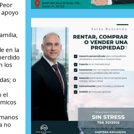
 Peor
e apoyo
amilia,
e en la
perdido
n los
das; o
 el
nómicos
humanos
a no