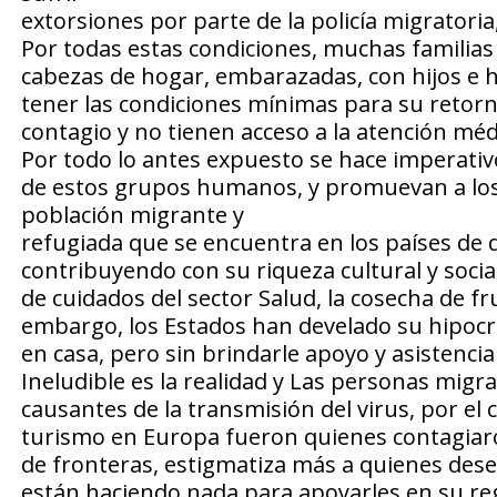
extorsiones por parte de la policía migratori
Por todas estas condiciones, muchas familias
cabezas de hogar, embarazadas, con hijos e hi
tener las condiciones mínimas para su retor
contagio y no tienen acceso a la atención méd
Por todo lo antes expuesto se hace imperativ
de estos grupos humanos, y promuevan a los 
población migrante y
refugiada que se encuentra en los países de 
contribuyendo con su riqueza cultural y soci
de cuidados del sector Salud, la cosecha de fru
embargo, los Estados han develado su hipocr
en casa, pero sin brindarle apoyo y asistenci
Ineludible es la realidad y Las personas migra
causantes de la transmisión del virus, por el 
turismo en Europa fueron quienes contagiaro
de fronteras, estigmatiza más a quienes dese
están haciendo nada para apoyarles en su re