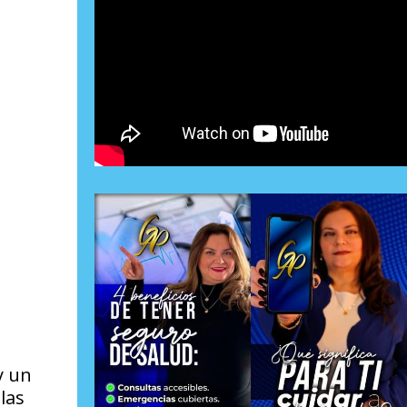
y un
las