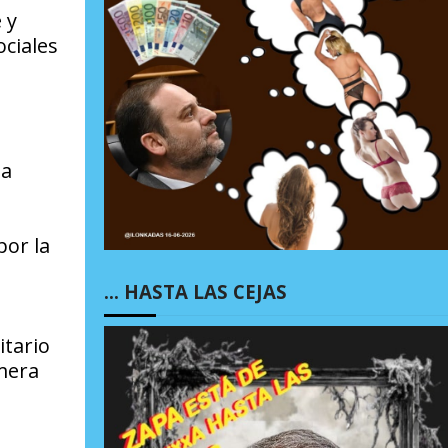
 y
ociales
la
por la
… HASTA LAS CEJAS
itario
imera