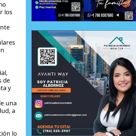
omo
r los
ente
ulares
an
al,
s de
ta y
de una
lud, a
ión lo