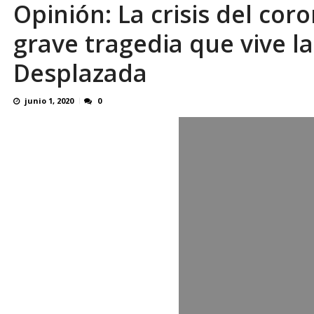
Opinión: La crisis del cor
OVP denunció 15 años de violación sistemá
grave tragedia que vive l
Desplazada
junio 1, 2020
0