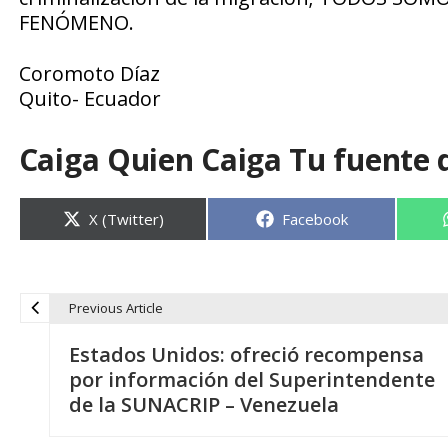
FENÓMENO.
Coromoto Díaz
Quito- Ecuador
Caiga Quien Caiga Tu fuente 
Compartir
Compartir
X (Twitter)
Facebook
en
en
Previous Article
N
Estados Unidos: ofreció recompensa
a
por información del Superintendente
de la SUNACRIP – Venezuela
v