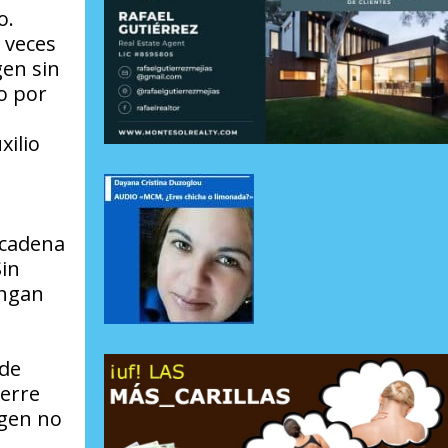
o.
 veces
gen sin
o por
xilio
 cadena
Sin
engan
 de
ierre
igen no