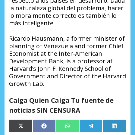
respecto a los países en desarrollo. Dada
la naturaleza global del problema, hacer
lo moralmente correcto es también lo
más inteligente.
Ricardo Hausmann, a former minister of
planning of Venezuela and former Chief
Economist at the Inter-American
Development Bank, is a professor at
Harvard’s John F. Kennedy School of
Government and Director of the Harvard
Growth Lab.
Caiga Quien Caiga Tu fuente de
noticias SIN CENSURA
Compartir
Compartir
Compartir
Compartir
Comparti
X
Facebook
WhatsApp
Telegram
LinkedIn
en
en
en
en
en
(Twitter)