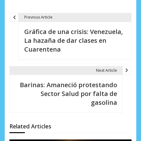
Previous Article
N
Gráfica de una crisis: Venezuela,
a
La hazaña de dar clases en
v
Cuarentena
e
g
Next Article
a
Barinas: Amaneció protestando
c
Sector Salud por falta de
i
gasolina
ó
n
Related Articles
d