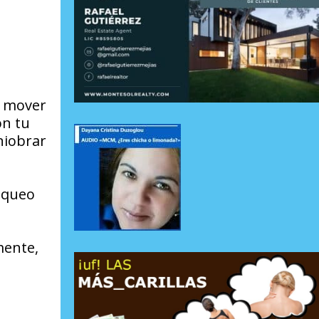
s mover
on tu
niobrar
saqueo
mente,