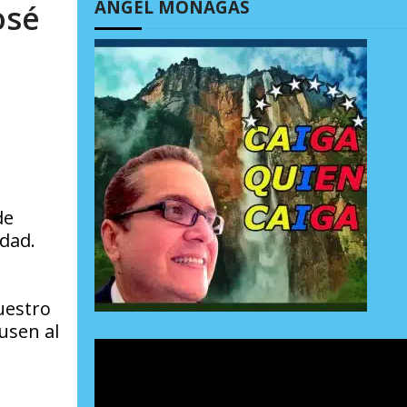
ÁNGEL MONAGAS
osé
de
dad.
uestro
usen al