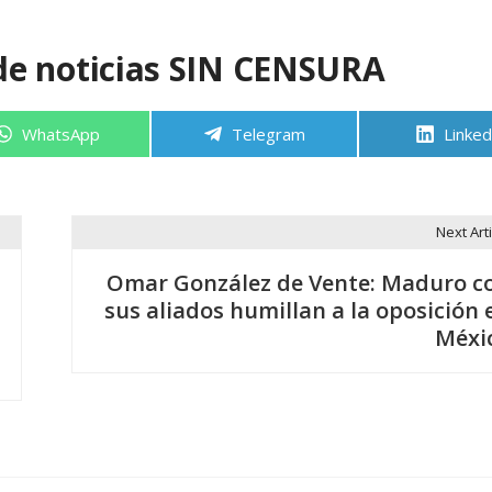
de noticias SIN CENSURA
Compartir
Compartir
Compa
WhatsApp
Telegram
Linked
en
en
en
Next Arti
Omar González de Vente: Maduro c
sus aliados humillan a la oposición 
Méxi