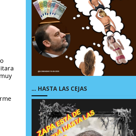
to
itara
n muy
… HASTA LAS CEJAS
arme