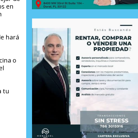
os en
n
le hará
cina o
el
a tu
.