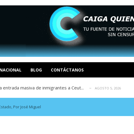
eo I por la libertad inmediata de l...
AGOSTO 5, 2026
ptiembre revisión de su solicitud de l...
AGOSTO 5, 2026
cidos, según ONG
NACIONAL
BLOG
CONTÁCTANOS
AGOSTO 5, 2026
a entrada masiva de inmigrantes a Ceut...
AGOSTO 5, 2026
álogo: La tragedia de Venezuela no admi...
AGOSTO 5, 2026
eo I por la libertad inmediata de l...
AGOSTO 5, 2026
ptiembre revisión de su solicitud de l...
AGOSTO 5, 2026
Estado, Por José Miguel
cidos, según ONG
AGOSTO 5, 2026
a entrada masiva de inmigrantes a Ceut...
AGOSTO 5, 2026
álogo: La tragedia de Venezuela no admi...
AGOSTO 5, 2026