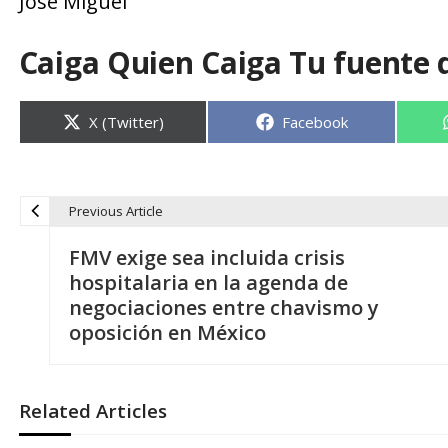
José Miguel
Caiga Quien Caiga Tu fuente 
Compartir
Compartir
X (Twitter)
Facebook
en
en
Previous Article
N
FMV exige sea incluida crisis
a
hospitalaria en la agenda de
negociaciones entre chavismo y
v
oposición en México
e
Related Articles
g