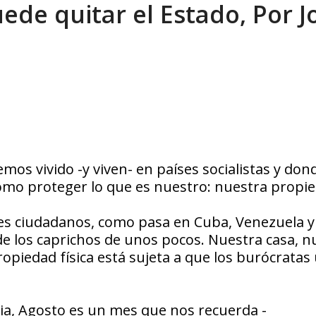
ede quitar el Estado, Por J
eo I por la libertad inmediata de l...
AGOSTO 5, 2026
mos vivido -y viven- en países socialistas y don
ómo proteger lo que es nuestro: nuestra propie
es ciudadanos, como pasa en Cuba, Venezuela y
e los caprichos de unos pocos. Nuestra casa, n
opiedad física está sujeta a que los burócratas 
lia, Agosto es un mes que nos recuerda -