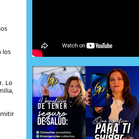
mos
 los
r. Lo
ilia,
mitir