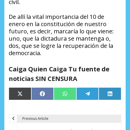
civil.
De allí la vital importancia del 10 de
enero en la constitución de nuestro
futuro, es decir, marcaría lo que viene:
uno, que la dictadura se mantenga o,
dos, que se logre la recuperación de la
democracia.
Caiga Quien Caiga Tu fuente de
noticias SIN CENSURA
Compartir
Compartir
Compartir
Compartir
Comparti
X
Facebook
WhatsApp
Telegram
LinkedIn
en
en
en
en
en
(Twitter)
Previous Article
N