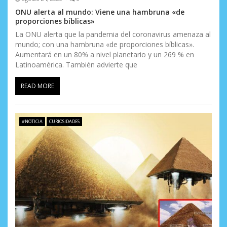
ONU alerta al mundo: Viene una hambruna «de
t
proporciones bíblicas»
r
La ONU alerta que la pandemia del coronavirus amenaza al
mundo; con una hambruna «de proporciones bíblicas».
a
Aumentará en un 80% a nivel planetario y un 269 % en
Latinoamérica. También advierte que
d
READ MORE
a
s
#NOTICIA
CURIOSIDADES