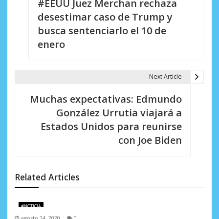
#EEUU Juez Merchan rechaza
a
desestimar caso de Trump y
v
busca sentenciarlo el 10 de
e
enero
g
a
Next Article
c
Muchas expectativas: Edmundo
i
González Urrutia viajará a
Estados Unidos para reunirse
ó
con Joe Biden
n
d
Related Articles
e
e
#NOTICIA
n
agosto 24, 2020
0