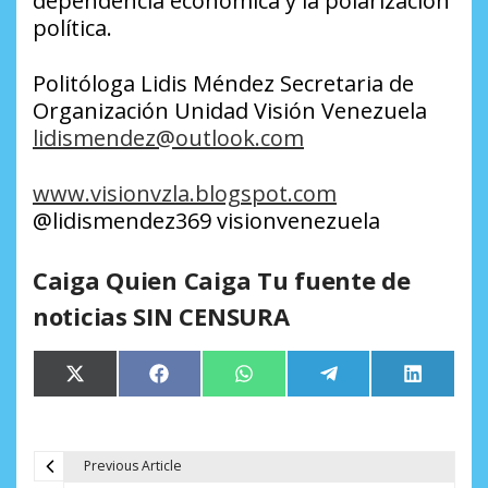
dependencia económica y la polarización
política.
Politóloga Lidis Méndez Secretaria de
Organización Unidad Visión Venezuela
lidismendez@outlook.com
www.visionvzla.blogspot.com
@lidismendez369 visionvenezuela
Caiga Quien Caiga Tu fuente de
noticias SIN CENSURA
Compartir
Compartir
Compartir
Compartir
Comparti
X
Facebook
WhatsApp
Telegram
LinkedIn
en
en
en
en
en
(Twitter)
Previous Article
N