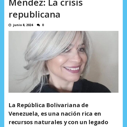
Méndez: La crisis
en...
AGOSTO 7, 2026
republicana
junio 8, 2024
0
La República Bolivariana de
Venezuela, es una nación rica en
recursos naturales y con un legado