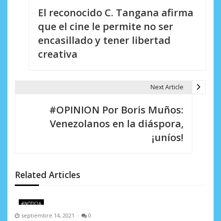
El reconocido C. Tangana afirma
a
que el cine le permite no ser
v
encasillado y tener libertad
e
creativa
g
a
Next Article
c
#OPINION Por Boris Muños:
i
Venezolanos en la diáspora,
¡uníos!
ó
n
d
Related Articles
e
#NOTICIA
e
septiembre 14, 2021
0