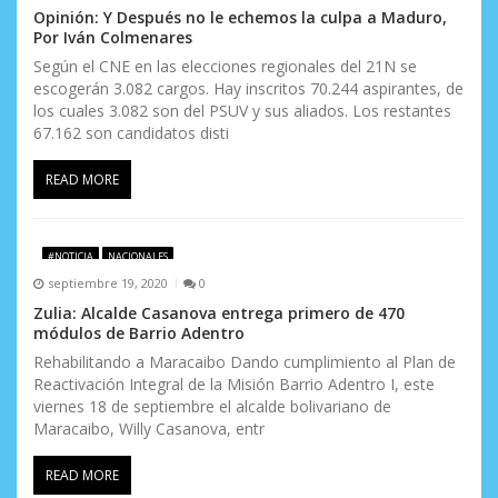
n
Opinión: Y Después no le echemos la culpa a Maduro,
Por Iván Colmenares
t
Según el CNE en las elecciones regionales del 21N se
escogerán 3.082 cargos. Hay inscritos 70.244 aspirantes, de
r
los cuales 3.082 son del PSUV y sus aliados. Los restantes
a
67.162 son candidatos disti
d
READ MORE
a
s
#NOTICIA
NACIONALES
septiembre 19, 2020
0
Zulia: Alcalde Casanova entrega primero de 470
módulos de Barrio Adentro
Rehabilitando a Maracaibo Dando cumplimiento al Plan de
Reactivación Integral de la Misión Barrio Adentro I, este
viernes 18 de septiembre el alcalde bolivariano de
Maracaibo, Willy Casanova, entr
READ MORE