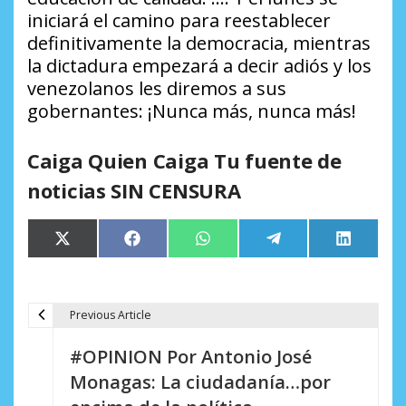
iniciará el camino para reestablecer
definitivamente la democracia, mientras
la dictadura empezará a decir adiós y los
venezolanos les diremos a sus
gobernantes: ¡Nunca más, nunca más!
Caiga Quien Caiga Tu fuente de
noticias SIN CENSURA
Compartir
Compartir
Compartir
Compartir
Comparti
X
Facebook
WhatsApp
Telegram
LinkedIn
en
en
en
en
en
(Twitter)
Previous Article
N
#OPINION Por Antonio José
a
Monagas: La ciudadanía…por
v