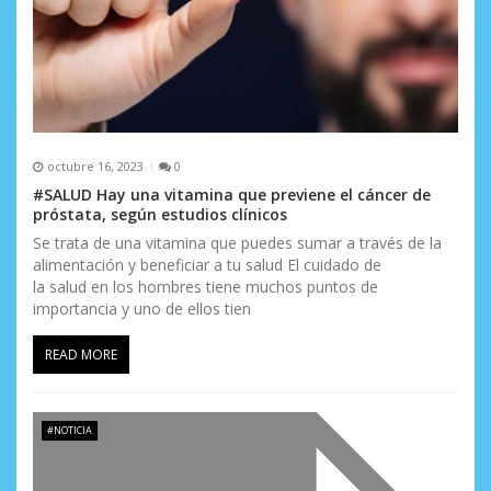
r
a
d
a
s
octubre 16, 2023
0
#SALUD Hay una vitamina que previene el cáncer de
próstata, según estudios clínicos
Se trata de una vitamina que puedes sumar a través de la
alimentación y beneficiar a tu salud El cuidado de
la salud en los hombres tiene muchos puntos de
importancia y uno de ellos tien
READ MORE
#NOTICIA