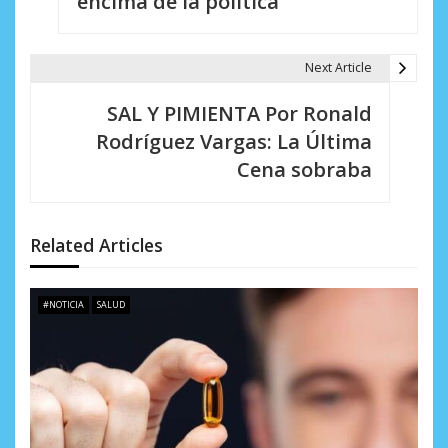
encima de la política
e
g
Next Article
a
SAL Y PIMIENTA Por Ronald
c
Rodríguez Vargas: La Última
i
Cena sobraba
ó
n
Related Articles
d
e
#NOTICIA
SALUD
e
n
t