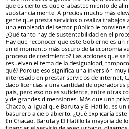
que es cierto es que el abastecimiento de al
substancialmente. A precios mucho más eleva
gente que presta servicios o realiza trabajos 
una empleada del sector público le conviene 
¿Qué tanto hay de sustentabilidad en el proc
Hay que reconocer que este Gobierno es un m
en el momento más oscuro de la economía ven
proceso de crecimiento? Las acciones que se
resuelven el tema de la desigualdad, tampoco 
qué? Porque eso significa una inversión muy 
interesado en prestar servicios de internet, 
dado licencias a una cantidad de operadores pe
país, pero eso no es suficiente, entre otras c
y de grandes dimensiones. Más que una privat
Chacao, al igual que Baruta y El Hatillo, es u
basurero a cielo abierto. ¿Qué explicaría este
En Chacao, Baruta y El Hatillo la mayoría de 
financiar el servicio de aseo urbano, digamos