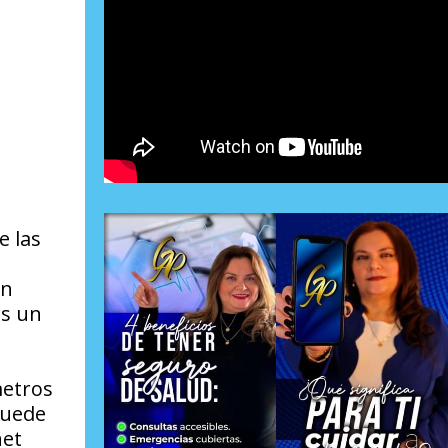
e las
Un
os un
metros
puede
net