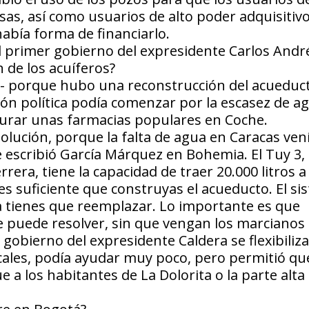
s, así como usuarios de alto poder adquisitivo
había forma de financiarlo.
el primer gobierno del expresidente Carlos Andr
 de los acuíferos?
e- porque hubo una reconstrucción del acueduct
ón política podía comenzar por la escasez de ag
gurar unas farmacias populares en Coche.
lución, porque la falta de agua en Caracas ven
e escribió García Márquez en Bohemia. El Tuy 3,
era, tiene la capacidad de traer 20.000 litros a 
o es suficiente que construyas el acueducto. El s
a tienes que reemplazar. Lo importante es que
puede resolver, sin que vengan los marcianos
gobierno del expresidente Caldera se flexibiliza
cales, podía ayudar muy poco, pero permitió que
a los habitantes de La Dolorita o la parte alta