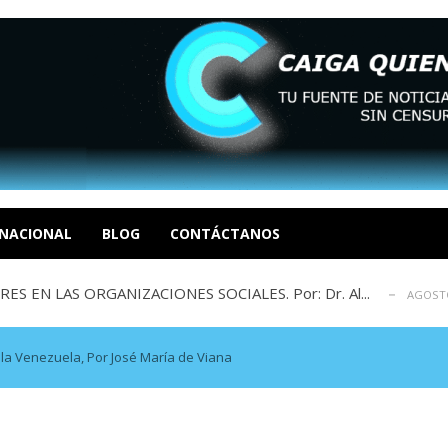
sbastador costo del colapso eléctrico en...
AGOSTO 7, 2026
idad? Por Dayana Cristina Duzoglou L.
AGOSTO 6, 2026
xcusas, apagones y promesas incumplidas...
NACIONAL
BLOG
CONTÁCTANOS
AGOSTO 6, 2026
 EN LAS ORGANIZACIONES SOCIALES. Por: Dr. Al...
AGOSTO
negociación en la política: distinc...
AGOSTO 7, 2026
sbastador costo del colapso eléctrico en...
AGOSTO 7, 2026
idad? Por Dayana Cristina Duzoglou L.
AGOSTO 6, 2026
 la Venezuela, Por José María de Viana
xcusas, apagones y promesas incumplidas...
AGOSTO 6, 2026
 EN LAS ORGANIZACIONES SOCIALES. Por: Dr. Al...
AGOSTO
negociación en la política: distinc...
AGOSTO 7, 2026