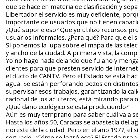
que se hace en materia de clasificación y separ
Libertador el servicio es muy deficiente, po
importante de usuarios que no tienen capacida
¿Qué supone eso? Que yo utilizo recursos pro
usuarios informales. ¿Para qué? Para que el s
Si ponemos la lupa sobre el mapa de las tel
y ancho de la ciudad. A primera vista, la comp
Yo no hago nada dejando que fulano y meng
clientes para que presten servicio de intern
el ducto de CANTV. Pero el Estado se está haci
agua. Se están perforando pozos en distintos s
supervisar esos trabajos, garantizando la ca
racional de los acuíferos, está mirando para o
¿Qué daño ecológico se está produciendo?
Aún es muy temprano para saber cuál va a ser 
Hasta los años 50, Caracas se abastecía del ag
noreste de la ciudad. Pero en el año 1977, el s
segundo. ¿Cómo se logró eso? El Estado prohi