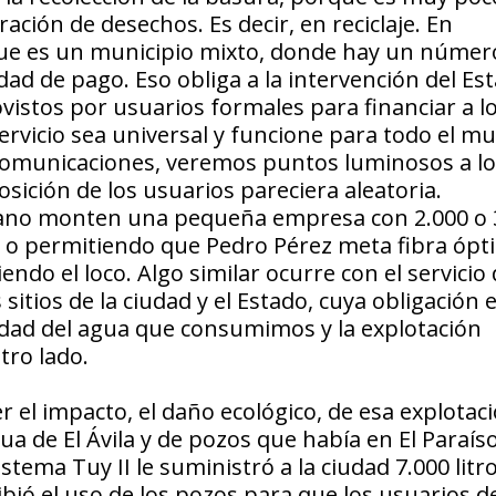
ación de desechos. Es decir, en reciclaje. En
rque es un municipio mixto, donde hay un númer
d de pago. Eso obliga a la intervención del Est
vistos por usuarios formales para financiar a l
ervicio sea universal y funcione para todo el m
ecomunicaciones, veremos puntos luminosos a lo
osición de los usuarios pareciera aleatoria.
ano monten una pequeña empresa con 2.000 o 
et o permitiendo que Pedro Pérez meta fibra ópt
endo el loco. Algo similar ocurre con el servicio
itios de la ciudad y el Estado, cuya obligación 
lidad del agua que consumimos y la explotación
tro lado.
el impacto, el daño ecológico, de esa explotaci
ua de El Ávila y de pozos que había en El Paraíso
istema Tuy II le suministró a la ciudad 7.000 litr
bió el uso de los pozos para que los usuarios d