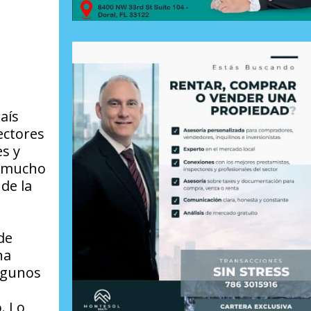
aís
ectores
s y
y mucho
de la
de
na
algunos
. Lo