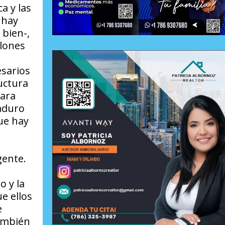
a y las
 hay
 bien-,
llones
esarios
uctura
para
Maduro
que hay
gente.
o y la
e ellos
e
también