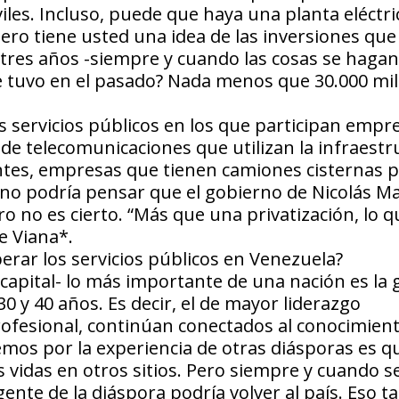
les. Incluso, puede que haya una planta eléctric
Pero tiene usted una idea de las inversiones que
tres años -siempre y cuando las cosas se hagan
ue tuvo en el pasado? Nada menos que 30.000 mi
s servicios públicos en los que participan empr
de telecomunicaciones que utilizan la infraestr
entes, empresas que tienen camiones cisternas 
. Uno podría pensar que el gobierno de Nicolás 
ero no es cierto. “Más que una privatización, lo 
e Viana*.
perar los servicios públicos en Venezuela?
capital- lo más importante de una nación es la 
0 y 40 años. Es decir, el de mayor liderazgo
rofesional, continúan conectados al conocimient
os por la experiencia de otras diásporas es qu
 vidas en otros sitios. Pero siempre y cuando s
ente de la diáspora podría volver al país. Eso 