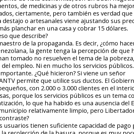
imentos, de medicinas y de otros rubros ha mejo
dos, ciertamente, pero también es verdad que 
a destajo o artesanales viene ajustando sus prec
más planchar en una casa y cobrar 15 dólares.
eso que describe?
aestro de la propaganda. Es decir, ¿cómo hace
ezolana, la gente tenga la percepción de que 
 han tomado no resuelven el tema de la pobreza
del empleo. Ni en mucho los servicios públicos.
importante. ¿Qué hicieron? Si viene un señor
CANTV permite que utilice sus ductos. El Gobier
queños, con 2.000 o 3.000 clientes en el interio
osas, porque los servicios públicos es un tema co
ización, lo que ha habido es una ausencia del 
n municipio relativamente limpio, pero Libertado
 contraste?
los usuarios tienen suficiente capacidad de pago
, la recolección de la basura, porque es muy poc