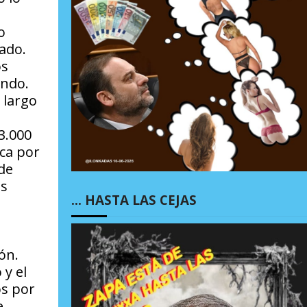
o
ado.
os
undo.
 largo
3.000
ica por
 de
es
… HASTA LAS CEJAS
ón.
 y el
os por
e