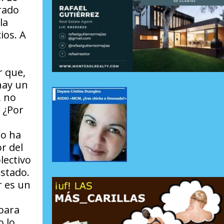
rado
la
ios. A
r que,
hay un
, no
 ¿Por
no ha
r del
lectivo
Estado.
r es un
 para
o lo