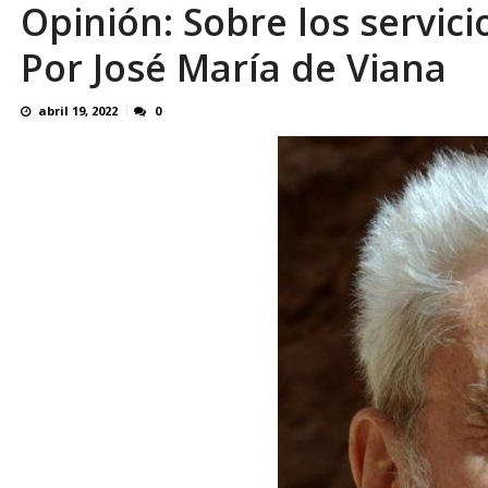
Opinión: Sobre los servici
En 8 meses «876 horas de apagones» El de
Por José María de Viana
abril 19, 2022
0