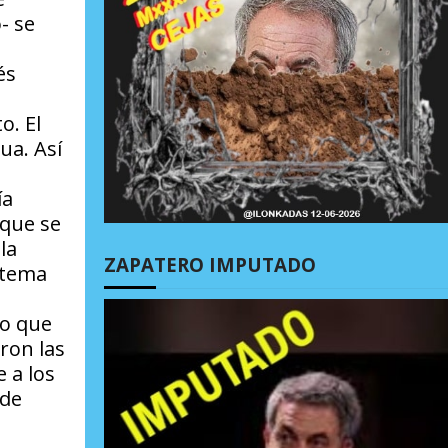
- se
és
o. El
ua. Así
ía
 que se
la
ZAPATERO IMPUTADO
istema
 o que
ron las
 a los
 de