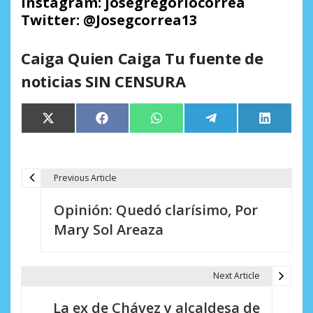
Instagram: josegregoriocorrea
Twitter: @Josegcorrea13
Caiga Quien Caiga Tu fuente de
noticias SIN CENSURA
Compartir
Compartir
Compartir
Compartir
Comparti
X
Facebook
WhatsApp
Telegram
LinkedIn
en
en
en
en
en
(Twitter)
Previous Article
N
Opinión: Quedó clarísimo, Por
a
Mary Sol Areaza
v
e
Next Article
g
La ex de Chávez y alcaldesa de