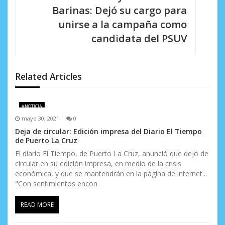
a
Barinas: Dejó su cargo para
c
unirse a la campaña como
i
candidata del PSUV
ó
n
Related Articles
d
e
#NOTICIA
mayo 30, 2021
0
e
Deja de circular: Edición impresa del Diario El Tiempo
de Puerto La Cruz
n
El diario El Tiempo, de Puerto La Cruz, anunció que dejó de
t
circular en su edición impresa, en medio de la crisis
económica, y que se mantendrán en la página de internet...
r
"Con sentimientos encon
a
READ MORE
d