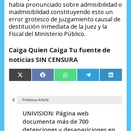
había pronunciado sobre admisibilidad o
inadmisiblidad constituyendo esto un
error grotesco de juzgamiento causal de
destitución inmediata de la Juez y la
Fiscal del Ministerio Público.
Caiga Quien Caiga Tu fuente de
noticias SIN CENSURA
Compartir
Compartir
Compartir
Compartir
Comparti
X
Facebook
WhatsApp
Telegram
LinkedIn
en
en
en
en
en
(Twitter)
Previous Article
N
UNIVISION: Página web
a
documenta más de 700
v
detenciones y desapariciones en