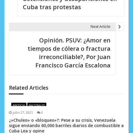
e
Cuba tras protestas
g
a
Next Article
c
Opinión. PSUV: ¿Amor en
i
tiempos de cólera o fractura
irreconciliable?, Por Juan
ó
Francisco García Escalona
n
d
Related Articles
e
e
#NOTICIA
NACIONALES
n
julio 27, 2021
0
¿»Chuleo» o «bloqueo»?: Pese a su crisis, Venezuela
t
sigue enviando 60,000 barriles diarios de combustible a
Cuba Lea y opine