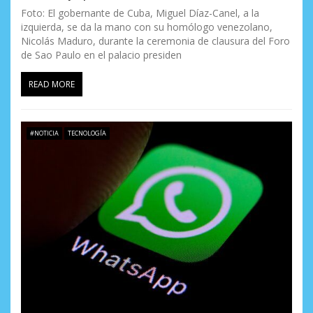
r
Foto: El gobernante de Cuba, Miguel Díaz-Canel, a la
a
izquierda, se da la mano con su homólogo venezolano,
Nicolás Maduro, durante la ceremonia de clausura del Foro
d
de Sao Paulo en el palacio presiden
a
READ MORE
s
#NOTICIA
TECNOLOGÍA