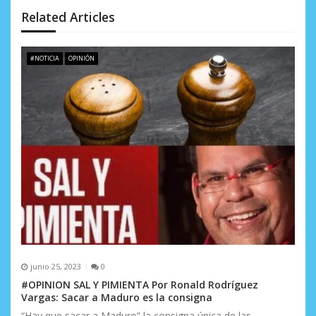
ó
Related Articles
n
d
#NOTICIA
OPINIÓN
e
e
n
t
r
a
d
a
junio 25, 2023
0
s
#OPINION SAL Y PIMIENTA Por Ronald Rodríguez
Vargas: Sacar a Maduro es la consigna
“Hay que sacar a Maduro” la consigna única de las