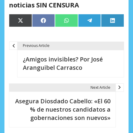
noticias SIN CENSURA
Compartir
Compartir
Compartir
Compartir
Comparti
X
Facebook
WhatsApp
Telegram
LinkedIn
en
en
en
en
en
(Twitter)
Previous Article
N
¿Amigos invisibles? Por José
a
Aranguibel Carrasco
v
e
Next Article
g
Asegura Diosdado Cabello: «El 60
a
% de nuestros candidatos a
c
gobernaciones son nuevos»
i