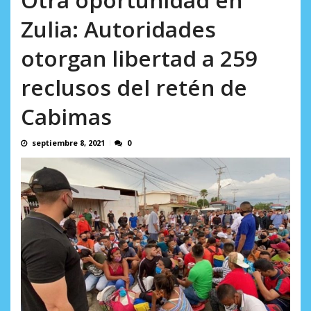
incumplidas...
AGOSTO 6, 2026
Zulia: Autoridades
otorgan libertad a 259
reclusos del retén de
Cabimas
septiembre 8, 2021
0