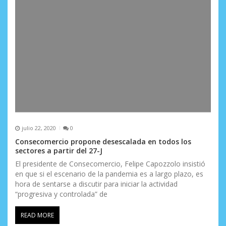
julio 22, 2020
0
Consecomercio propone desescalada en todos los
sectores a partir del 27-J
El presidente de Consecomercio, Felipe Capozzolo insistió
en que si el escenario de la pandemia es a largo plazo, es
hora de sentarse a discutir para iniciar la actividad
“progresiva y controlada” de
READ MORE