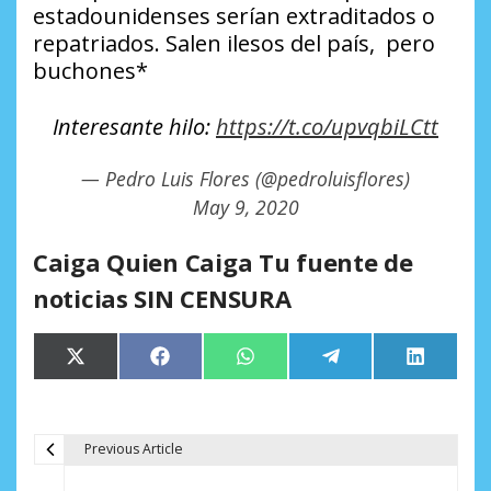
estadounidenses serían extraditados o
repatriados. Salen ilesos del país, pero
buchones*
Interesante hilo:
https://t.co/upvqbiLCtt
— Pedro Luis Flores (@pedroluisflores)
May 9, 2020
Caiga Quien Caiga Tu fuente de
noticias SIN CENSURA
Compartir
Compartir
Compartir
Compartir
Comparti
X
Facebook
WhatsApp
Telegram
LinkedIn
en
en
en
en
en
(Twitter)
Previous Article
N