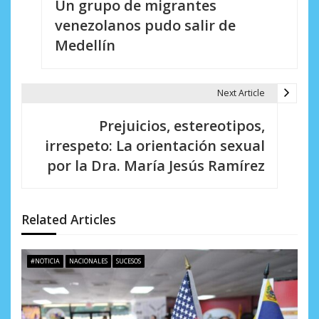
Un grupo de migrantes
a
venezolanos pudo salir de
v
Medellín
e
g
Next Article
a
Prejuicios, estereotipos,
c
irrespeto: La orientación sexual
i
por la Dra. María Jesús Ramírez
ó
n
Related Articles
d
e
#NOTICIA
NACIONALES
SUCESOS
e
n