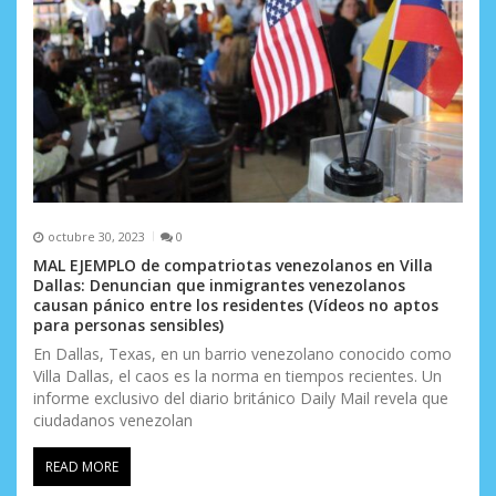
t
r
a
d
a
s
octubre 30, 2023
0
MAL EJEMPLO de compatriotas venezolanos en Villa
Dallas: Denuncian que inmigrantes venezolanos
causan pánico entre los residentes (Vídeos no aptos
para personas sensibles)
En Dallas, Texas, en un barrio venezolano conocido como
Villa Dallas, el caos es la norma en tiempos recientes. Un
informe exclusivo del diario británico Daily Mail revela que
ciudadanos venezolan
READ MORE