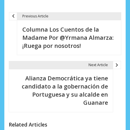
Previous Article
N
Columna Los Cuentos de la
a
Madame Por @Yrmana Almarza:
v
¡Ruega por nosotros!
e
g
Next Article
a
Alianza Democrática ya tiene
c
candidato a la gobernación de
i
Portuguesa y su alcalde en
Guanare
ó
n
d
Related Articles