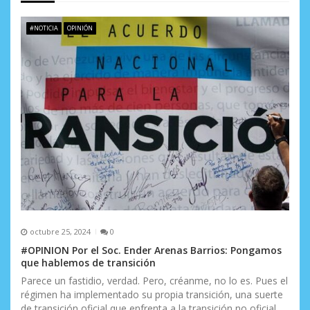
e
#NOTICIA
OPINIÓN
e
n
t
r
a
d
a
s
octubre 25, 2024
0
#OPINION Por el Soc. Ender Arenas Barrios: Pongamos
que hablemos de transición
Parece un fastidio, verdad. Pero, créanme, no lo es. Pues el
régimen ha implementado su propia transición, una suerte
de transición oficial que enfrenta a la transición no oficial