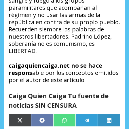
sangre y fuego a los grupos
paramilitares que acompañan al
régimen y no usar las armas de la
república en contra de su propio pueblo.
Recuerden siempre las palabras de
nuestros libertadores. Padrino López,
soberanía no es comunismo, es
LIBERTAD.
caigaquiencaiga.net no se hace
respons
able por los conceptos emitidos
por el autor de este artículo
Caiga Quien Caiga Tu fuente de
noticias SIN CENSURA
Compartir
Compartir
Compartir
Compartir
Comparti
X
Facebook
WhatsApp
Telegram
LinkedIn
en
en
en
en
en
(Twitter)