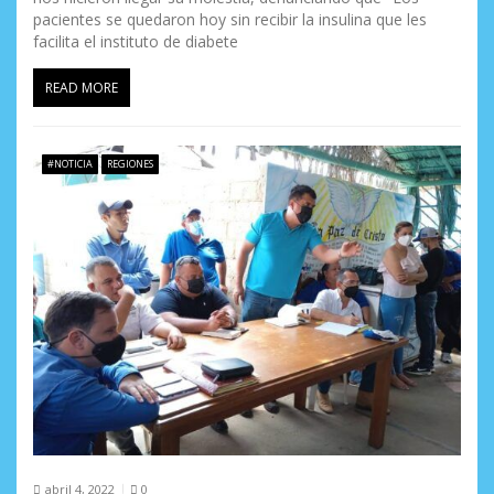
d
pacientes se quedaron hoy sin recibir la insulina que les
facilita el instituto de diabete
a
READ MORE
s
#NOTICIA
REGIONES
abril 4, 2022
0