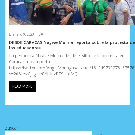
enero 9, 2023
0
DESDE CARACAS Nayive Molina reporta sobre la protesta de
los educadores
La periodista Nayive Molina desde el sitio de la protesta en
Caracas, nos reporta:
https://twitter.com/AngelMonagas/status/161249799276167578
s=20&t=zCj1gccr8YJHnvPT9UtqMQ
READ MORE
Buscar