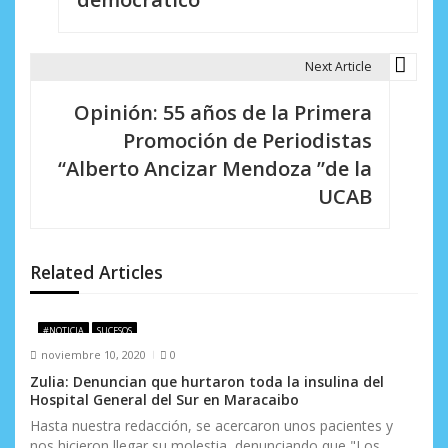
g
a
Next Article
c
i
Opinión: 55 años de la Primera
Promoción de Periodistas
ó
“Alberto Ancizar Mendoza ”de la
n
UCAB
d
e
Related Articles
e
n
#NOTICIA
SUCESOS
noviembre 10, 2020
0
t
Zulia: Denuncian que hurtaron toda la insulina del
r
Hospital General del Sur en Maracaibo
Hasta nuestra redacción, se acercaron unos pacientes y
a
nos hicieron llegar su molestia, denunciando que "Los