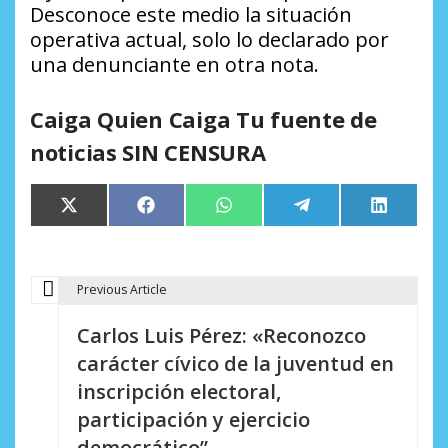
Desconoce este medio la situación
operativa actual, solo lo declarado por
una denunciante en otra nota.
Caiga Quien Caiga Tu fuente de
noticias SIN CENSURA
Compartir
Compartir
Compartir
Compartir
Comparti
X
Facebook
WhatsApp
Telegram
LinkedIn
en
en
en
en
en
(Twitter)
Previous Article
N
Carlos Luis Pérez: «Reconozco
a
carácter cívico de la juventud en
v
inscripción electoral,
e
participación y ejercicio
democrático”