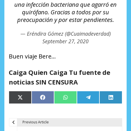
una infección bacteriana que agarró en
quirófano. Gracias a todos por su
preocupación y por estar pendientes.
— Eréndira Gómez (@Cuaimadeverdad)
September 27, 2020
Buen viaje Bere…
Caiga Quien Caiga Tu fuente de
noticias SIN CENSURA
Compartir
Compartir
Compartir
Compartir
Comparti
X
Facebook
WhatsApp
Telegram
LinkedIn
en
en
en
en
en
(Twitter)
Previous Article
N