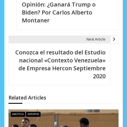
Opinión: ¿Ganará Trump o
a
Biden? Por Carlos Alberto
v
Montaner
e
g
Next Article
a
Conozca el resultado del Estudio
c
nacional «Contexto Venezuela»
i
de Empresa Hercon Septiembre
2020
ó
n
d
Related Articles
e
#NOTICIA
DEPORTES
e