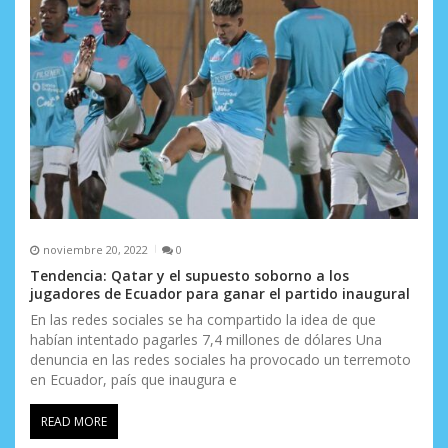
n
t
r
a
d
a
s
noviembre 20, 2022
0
Tendencia: Qatar y el supuesto soborno a los
jugadores de Ecuador para ganar el partido inaugural
En las redes sociales se ha compartido la idea de que
habían intentado pagarles 7,4 millones de dólares Una
denuncia en las redes sociales ha provocado un terremoto
en Ecuador, país que inaugura e
READ MORE