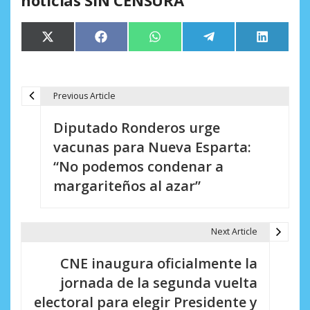
noticias SIN CENSURA
Compartir
Compartir
Compartir
Compartir
Comparti
X
Facebook
WhatsApp
Telegram
LinkedIn
en
en
en
en
en
(Twitter)
Previous Article
N
Diputado Ronderos urge
a
vacunas para Nueva Esparta:
v
“No podemos condenar a
e
margariteños al azar”
g
a
Next Article
c
CNE inaugura oficialmente la
i
jornada de la segunda vuelta
electoral para elegir Presidente y
ó