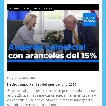
n
INTERNACIONALES
OPINIÓN
POLÍTICA
t
r
a
d
a
s
agosto 4, 2025
0
Hechos importantes del mes de julio 2025
Estos son algunos de los hechos importantes del mes de
julio 2025 que más repercusión pueden tener en España y
en Venezuela. La idea es ofrecer un repaso muy general,
simplificar algunos términos poc