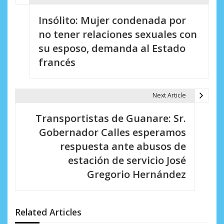
N
Insólito: Mujer condenada por
a
no tener relaciones sexuales con
v
su esposo, demanda al Estado
e
francés
g
a
Next Article
c
Transportistas de Guanare: Sr.
i
Gobernador Calles esperamos
respuesta ante abusos de
ó
estación de servicio José
n
Gregorio Hernández
d
e
Related Articles
e