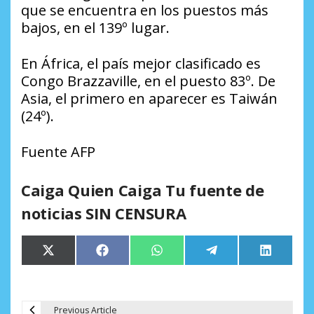
que se encuentra en los puestos más
bajos, en el 139º lugar.
En África, el país mejor clasificado es
Congo Brazzaville, en el puesto 83º. De
Asia, el primero en aparecer es Taiwán
(24º).
Fuente AFP
Caiga Quien Caiga Tu fuente de
noticias SIN CENSURA
Compartir
Compartir
Compartir
Compartir
Comparti
X
Facebook
WhatsApp
Telegram
LinkedIn
en
en
en
en
en
(Twitter)
Previous Article