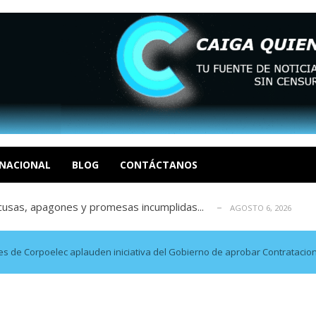
tica de derechos humanos en el Minister...
AGOSTO 6, 2026
 en un mercado impulsado por el auge de...
AGOSTO 6, 2026
o en La Guaira que hasta ahora no había ...
NACIONAL
BLOG
CONTÁCTANOS
AGOSTO 6, 2026
idad? Por Dayana Cristina Duzoglou L.
AGOSTO 6, 2026
xcusas, apagones y promesas incumplidas...
AGOSTO 6, 2026
tica de derechos humanos en el Minister...
AGOSTO 6, 2026
 en un mercado impulsado por el auge de...
AGOSTO 6, 2026
es de Corpoelec aplauden iniciativa del Gobierno de aprobar Contratacio
o en La Guaira que hasta ahora no había ...
AGOSTO 6, 2026
idad? Por Dayana Cristina Duzoglou L.
AGOSTO 6, 2026
xcusas, apagones y promesas incumplidas...
AGOSTO 6, 2026