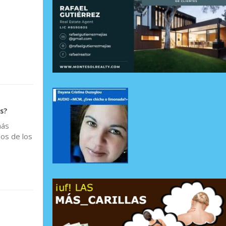
s?
más
nos de los