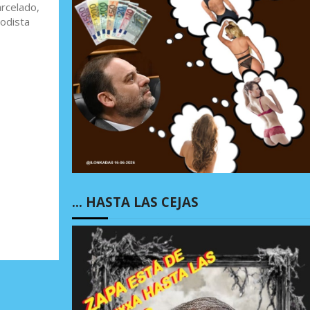
arcelado,
iodista
… HASTA LAS CEJAS