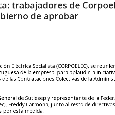
ta: trabajadores de Corpoe
tica de derechos humanos en el Minister...
AGOSTO 6, 2026
obierno de aprobar
s
ión Eléctrica Socialista (CORPOELEC), se reunie
uguesa de la empresa, para aplaudir la iniciativ
 de las Contrataciones Colectivas de la Adminis
 General de Sutiesep y representante de la Feder
lec), Freddy Carmona, junto al resto de directivos
s por esta medida.