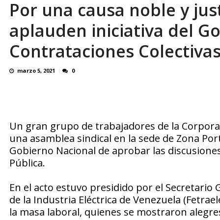
Por una causa noble y jus
OVP denunció 15 años de violación sistemá
aplauden iniciativa del G
Contrataciones Colectiva
marzo 5, 2021
0
Un gran grupo de trabajadores de la Corporac
una asamblea sindical en la sede de Zona Port
Gobierno Nacional de aprobar las discusiones
Pública.
En el acto estuvo presidido por el Secretario
de la Industria Eléctrica de Venezuela (Fetrae
la masa laboral, quienes se mostraron alegre