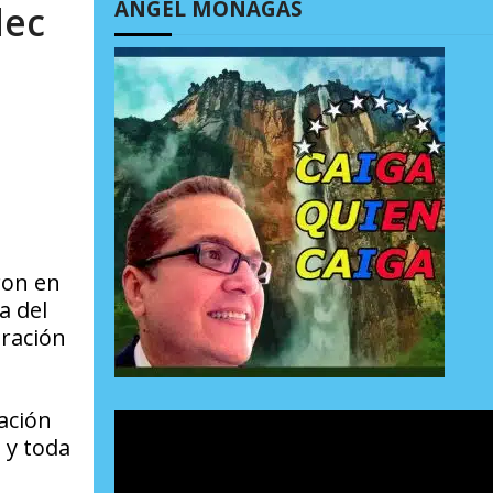
ÁNGEL MONAGAS
lec
ron en
a del
tración
ación
 y toda