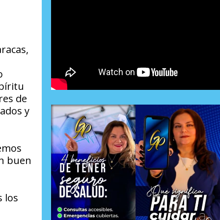
aracas,
o
íritu
res de
lados y
temos
un buen
 los