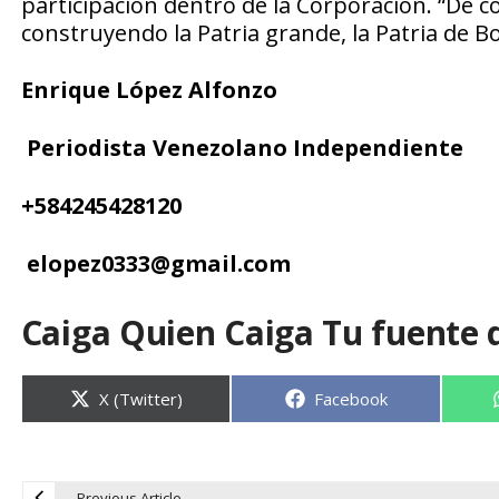
participación dentro de la Corporación. “De 
construyendo la Patria grande, la Patria de Bol
Enrique López
Alfonzo
Periodista Venezolano Independiente
+
584245428120
elopez0333
@
gmail.com
Caiga Quien Caiga Tu fuente 
Compartir
Compartir
X (Twitter)
Facebook
en
en
Previous Article