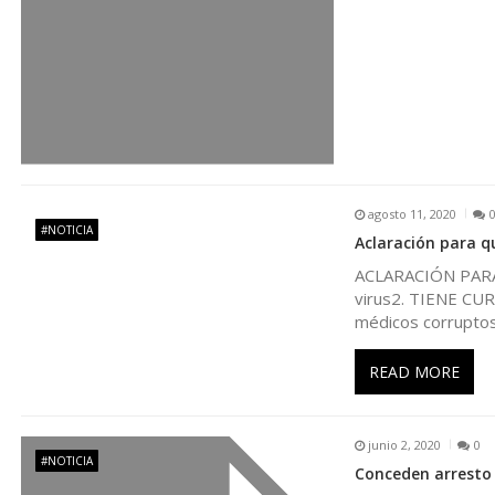
n
d
e
e
agosto 11, 2020
#NOTICIA
n
Aclaración para q
ACLARACIÓN PARA 
t
virus2. TIENE CURA
médicos corrupto
r
READ MORE
a
junio 2, 2020
0
d
#NOTICIA
Conceden arresto 