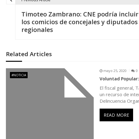
N
Timoteo Zambrano: CNE podría incluir
a
los comicios de concejales y diputados
regionales
v
e
Related Articles
g
mayo 25, 2020
0
#NOTICIA
Voluntad Popular:
a
El fiscal general, 
un recurso de inte
c
Delincuencia Orga
i
READ MORE
ó