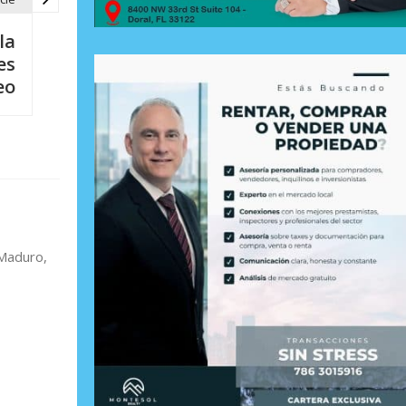
la
es
eo
 Maduro,