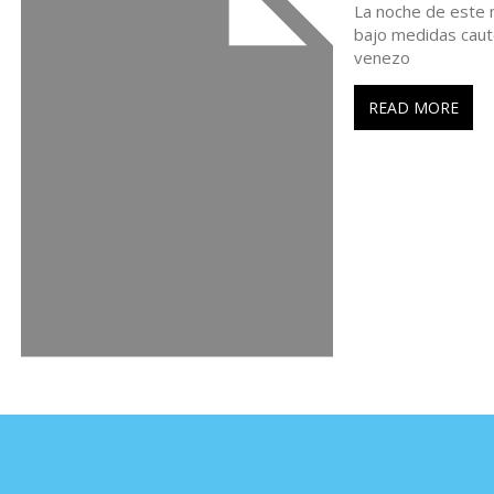
La noche de este m
a
bajo medidas caute
venezo
s
READ MORE