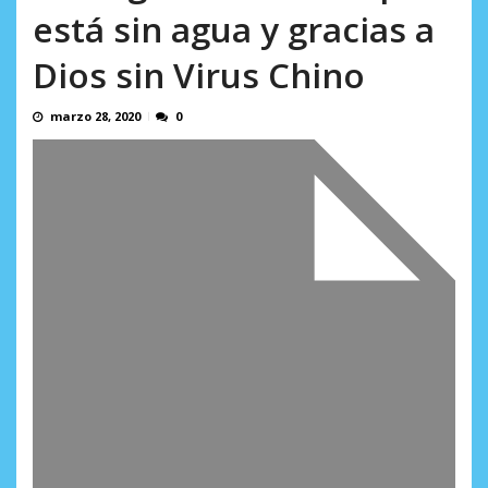
Minister...
está sin agua y gracias a
AGOSTO 6, 2026
Dios sin Virus Chino
marzo 28, 2020
0