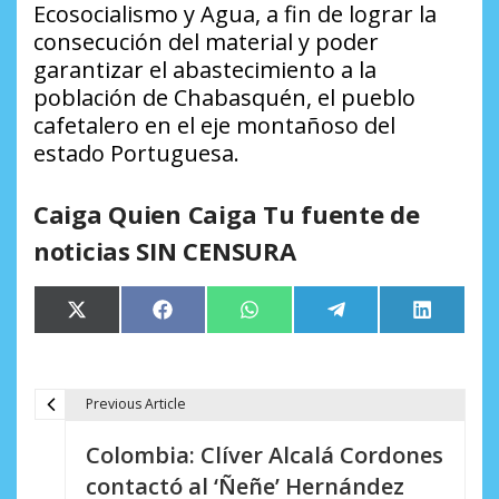
Ecosocialismo y Agua, a fin de lograr la
consecución del material y poder
garantizar el abastecimiento a la
población de Chabasquén, el pueblo
cafetalero en el eje montañoso del
estado Portuguesa.
Caiga Quien Caiga Tu fuente de
noticias SIN CENSURA
Compartir
Compartir
Compartir
Compartir
Comparti
X
Facebook
WhatsApp
Telegram
LinkedIn
en
en
en
en
en
(Twitter)
Previous Article
N
Colombia: Clíver Alcalá Cordones
a
contactó al ‘Ñeñe’ Hernández