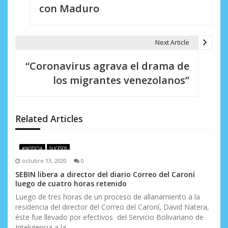
v
con Maduro
e
g
Next Article
a
“Coronavirus agrava el drama de
c
los migrantes venezolanos”
i
ó
Related Articles
n
d
#NOTICIA
SUCESOS
octubre 13, 2020
0
e
SEBIN libera a director del diario Correo del Caroní
e
luego de cuatro horas retenido
Luego de tres horas de un proceso de allanamiento a la
n
residencia del director del Correo del Caroní, David Natera,
éste fue llevado por efectivos del Servicio Bolivariano de
t
Inteligencia a la