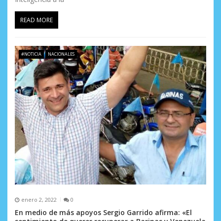
r
READ MORE
a
d
#NOTICIA
NACIONALES
a
s
enero 2, 2022
0
En medio de más apoyos Sergio Garrido afirma: «El