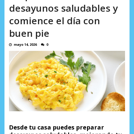
incumplidas...
desayunos saludables y
AGOSTO 6, 2026
comience el día con
buen pie
mayo 14, 2026
0
Desde tu casa puedes preparar