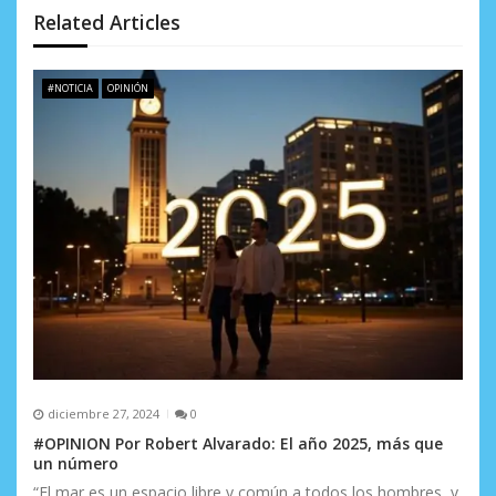
d
Related Articles
e
#NOTICIA
OPINIÓN
e
n
t
r
a
d
a
s
diciembre 27, 2024
0
#OPINION Por Robert Alvarado: El año 2025, más que
un número
“El mar es un espacio libre y común a todos los hombres, y