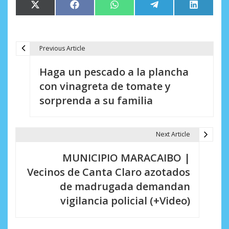
Compartir
Compartir
Compartir
Compartir
Comparti
X
Facebook
WhatsApp
Telegram
LinkedIn
en
en
en
en
en
(Twitter)
Previous Article
N
Haga un pescado a la plancha
a
con vinagreta de tomate y
v
sorprenda a su familia
e
g
Next Article
a
MUNICIPIO MARACAIBO |
c
Vecinos de Canta Claro azotados
i
de madrugada demandan
vigilancia policial (+Video)
ó
n