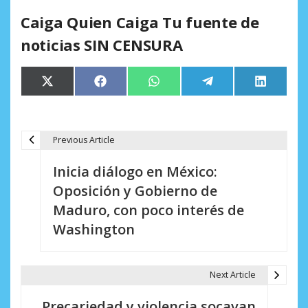
Caiga Quien Caiga Tu fuente de
noticias SIN CENSURA
Compartir
Compartir
Compartir
Compartir
Comparti
X
Facebook
WhatsApp
Telegram
LinkedIn
en
en
en
en
en
(Twitter)
Previous Article
N
Inicia diálogo en México:
a
Oposición y Gobierno de
v
Maduro, con poco interés de
e
Washington
g
a
Next Article
c
Precariedad y violencia socavan