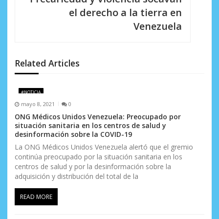
i
el derecho a la tierra en
Venezuela
ó
n
d
Related Articles
e
#NOTICIA
e
mayo 8, 2021
0
n
ONG Médicos Unidos Venezuela: Preocupado por
situación sanitaria en los centros de salud y
t
desinformación sobre la COVID-19
La ONG Médicos Unidos Venezuela alertó que el gremio
r
continúa preocupado por la situación sanitaria en los
centros de salud y por la desinformación sobre la
a
adquisición y distribución del total de la
d
READ MORE
a