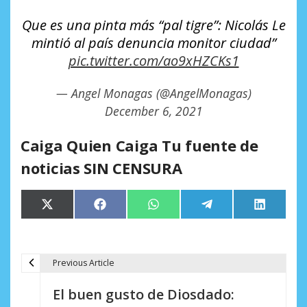
Que es una pinta más “pal tigre”: Nicolás Le
mintió al país denuncia monitor ciudad”
pic.twitter.com/ao9xHZCKs1
— Angel Monagas (@AngelMonagas)
December 6, 2021
Caiga Quien Caiga Tu fuente de
noticias SIN CENSURA
Compartir
Compartir
Compartir
Compartir
Comparti
X
Facebook
WhatsApp
Telegram
LinkedIn
en
en
en
en
en
(Twitter)
Previous Article
N
El buen gusto de Diosdado:
a