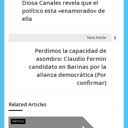
Diosa Canales revela que el
v
político esta «enamorado» de
e
ella
g
a
Next Article
c
Perdimos la capacidad de
i
asombro: Claudio Fermin
candidato en Barinas por la
ó
alianza democrática (Por
n
confirmar)
d
e
Related Articles
e
n
#NOTICIA