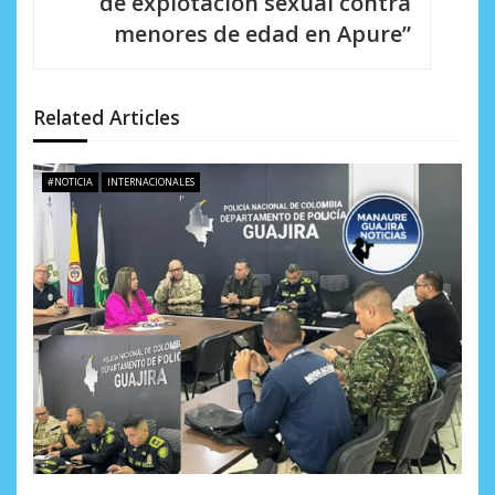
de explotación sexual contra
ó
menores de edad en Apure”
n
d
Related Articles
e
e
#NOTICIA
INTERNACIONALES
n
t
r
a
d
a
s