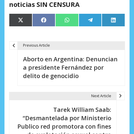
noticias SIN CENSURA
Compartir
Compartir
Compartir
Compartir
Comparti
X
Facebook
WhatsApp
Telegram
LinkedIn
en
en
en
en
en
(Twitter)
Previous Article
N
Aborto en Argentina: Denuncian
a
a presidente Fernández por
v
delito de genocidio
e
g
Next Article
a
Tarek William Saab:
c
“Desmantelada por Ministerio
i
Publico red promotora con fines