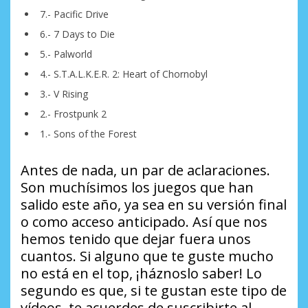
7.- Pacific Drive
6.- 7 Days to Die
5.- Palworld
4.- S.T.A.L.K.E.R. 2: Heart of Chornobyl
3.- V Rising
2.- Frostpunk 2
1.- Sons of the Forest
Antes de nada, un par de aclaraciones.
Son muchísimos los juegos que han
salido este año, ya sea en su versión final
o como acceso anticipado. Así que nos
hemos tenido que dejar fuera unos
cuantos. Si alguno que te guste mucho
no está en el top, ¡háznoslo saber! Lo
segundo es que, si te gustan este tipo de
vídeos, te acuerdes de suscribirte al