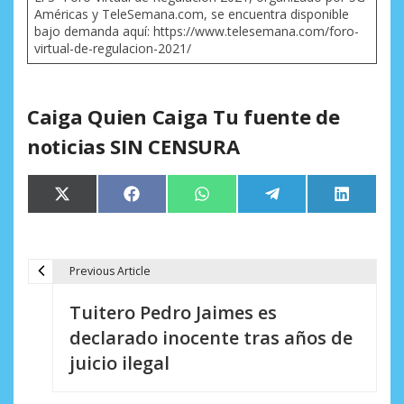
Américas y TeleSemana.com, se encuentra disponible
bajo demanda aquí: https://www.telesemana.com/foro-
virtual-de-regulacion-2021/
Caiga Quien Caiga Tu fuente de
noticias SIN CENSURA
Compartir
Compartir
Compartir
Compartir
Comparti
X
Facebook
WhatsApp
Telegram
LinkedIn
en
en
en
en
en
(Twitter)
Previous Article
N
Tuitero Pedro Jaimes es
a
declarado inocente tras años de
v
juicio ilegal
e