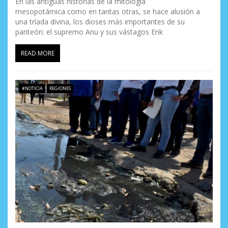
En las antiguas historias de la mitología
mesopotámica como en tantas otras, se hace alusión a
una tríada divina, los dioses más importantes de su
panteón: el supremo Anu y sus vástagos Enk
READ MORE
#NOTICIA
REGIONES