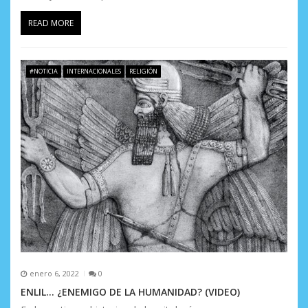
d
READ MORE
a
s
#NOTICIA
INTERNACIONALES
RELIGIÓN
enero 6, 2022
0
ENLIL… ¿ENEMIGO DE LA HUMANIDAD? (VIDEO)