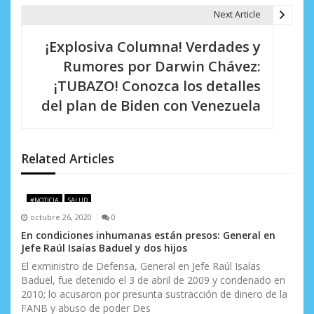
g
Next Article
a
¡Explosiva Columna! Verdades y
c
Rumores por Darwin Chávez:
i
¡TUBAZO! Conozca los detalles
del plan de Biden con Venezuela
ó
n
d
Related Articles
e
#NOTICIA
SALUD
e
octubre 26, 2020
0
n
En condiciones inhumanas están presos: General en
Jefe Raúl Isaías Baduel y dos hijos
t
El exministro de Defensa, General en Jefe Raúl Isaías
Baduel, fue detenido el 3 de abril de 2009 y condenado en
r
2010; lo acusaron por presunta sustracción de dinero de la
a
FANB y abuso de poder Des