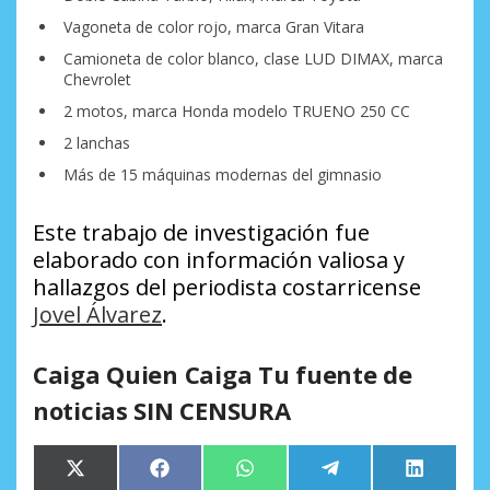
Vagoneta de color rojo, marca Gran Vitara
Camioneta de color blanco, clase LUD DIMAX, marca
Chevrolet
2 motos, marca Honda modelo TRUENO 250 CC
2 lanchas
Más de 15 máquinas modernas del gimnasio
Este trabajo de investigación fue
elaborado con información valiosa y
hallazgos del periodista costarricense
Jovel Álvarez
.
Caiga Quien Caiga Tu fuente de
noticias SIN CENSURA
Compartir
Compartir
Compartir
Compartir
Comparti
X
Facebook
WhatsApp
Telegram
LinkedIn
en
en
en
en
en