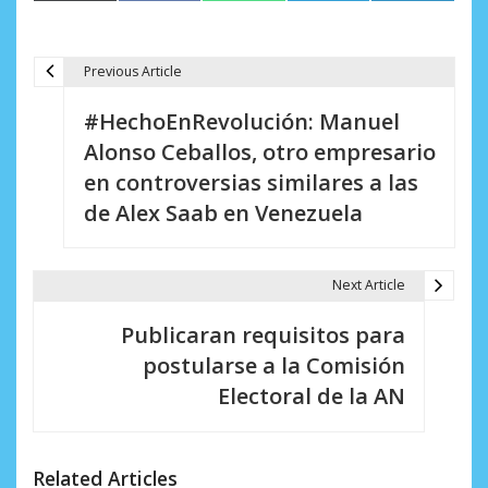
(Twitter)
Previous Article
N
#HechoEnRevolución: Manuel
a
Alonso Ceballos, otro empresario
v
en controversias similares a las
e
de Alex Saab en Venezuela
g
a
Next Article
c
Publicaran requisitos para
i
postularse a la Comisión
Electoral de la AN
ó
n
d
Related Articles