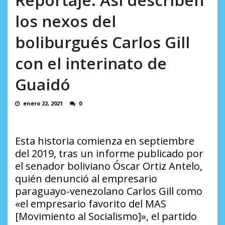
AGOSTO 8, 2026
Álvarez del Atlético
los nexos del
AGOSTO 8, 2026
boliburgués Carlos Gill
con el interinato de
Guaidó
enero 22, 2021
0
Esta historia comienza en septiembre
del 2019, tras un informe publicado por
el senador boliviano Óscar Ortiz Antelo,
quién denunció al empresario
paraguayo-venezolano Carlos Gill como
«el empresario favorito del MAS
[Movimiento al Socialismo]», el partido