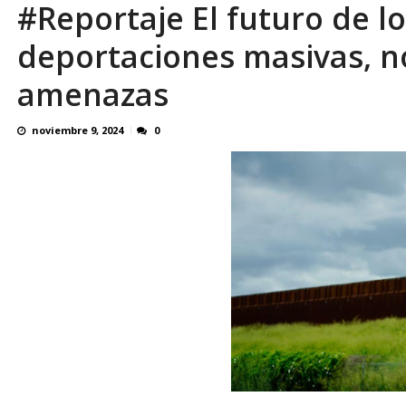
#Reportaje El futuro de l
Reino Unido dejará millonaria donación médi
deportaciones masivas, n
amenazas
noviembre 9, 2024
0