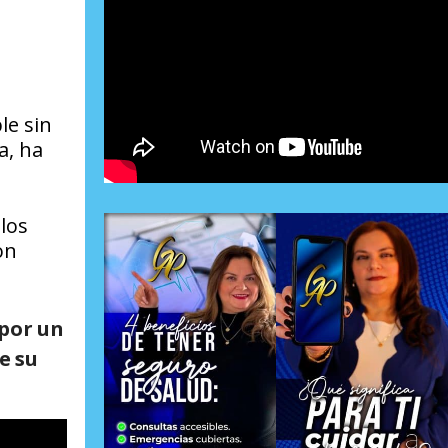
le sin
a, ha
los
on
 por un
e su