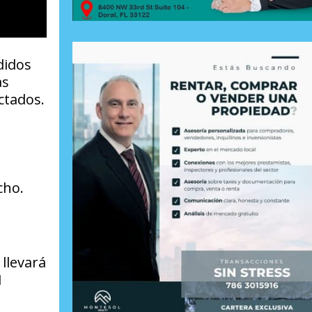
didos
as
ctados.
cho.
 llevará
1