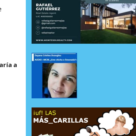
e
aría a