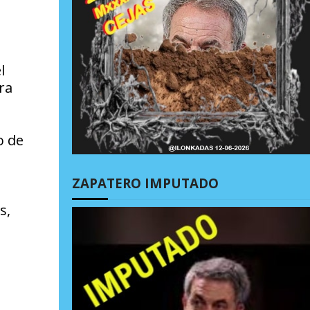
l
ra
o de
ZAPATERO IMPUTADO
s,