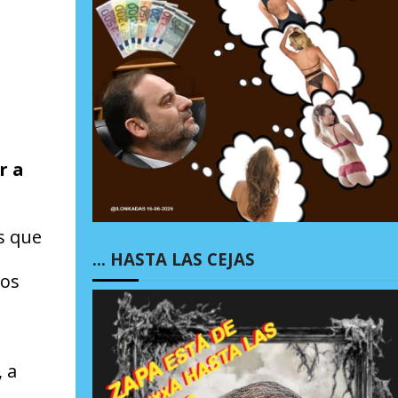
r a
s que
… HASTA LAS CEJAS
ios
 a