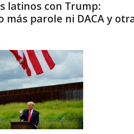
os latinos con Trump:
ca en Venezuela tras finalizar su mis...
AGOSTO 9, 2026
o más parole ni DACA y otr