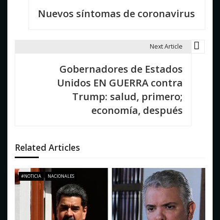
Nuevos síntomas de coronavirus
a
v
Next Article
e
Gobernadores de Estados
g
Unidos EN GUERRA contra
a
Trump: salud, primero;
c
economía, después
i
ó
Related Articles
n
d
#NOTICIA
NACIONALES
e
e