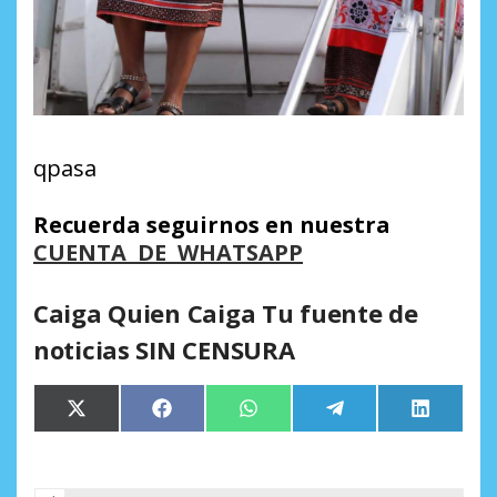
qpasa
Recuerda seguirnos en nuestra
CUENTA DE WHATSAPP
Caiga Quien Caiga Tu fuente de
noticias SIN CENSURA
Compartir
Compartir
Compartir
Compartir
Comparti
X
Facebook
WhatsApp
Telegram
LinkedIn
en
en
en
en
en
(Twitter)