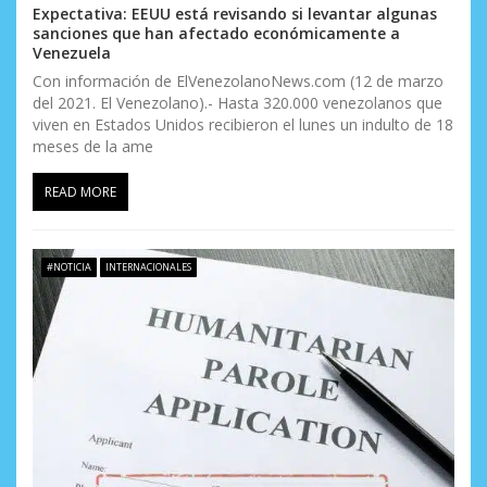
e
Expectativa: EEUU está revisando si levantar algunas
sanciones que han afectado económicamente a
n
Venezuela
t
Con información de ElVenezolanoNews.com (12 de marzo
del 2021. El Venezolano).- Hasta 320.000 venezolanos que
r
viven en Estados Unidos recibieron el lunes un indulto de 18
meses de la ame
a
READ MORE
d
a
#NOTICIA
INTERNACIONALES
s