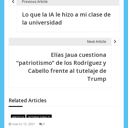
Previous Article
N
Lo que la IA le hizo a mi clase de
a
la universidad
v
e
Next Article
g
Elías Jaua cuestiona
a
“patriotismo” de los Rodríguez y
c
Cabello frente al tutelaje de
i
Trump
ó
n
Related Articles
d
e
#NOTICIA
INTERNACIONALES
marzo 13, 2021
0