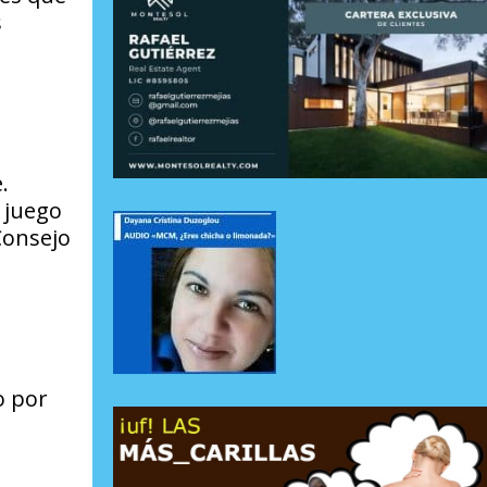
s
.
l juego
Consejo
o por