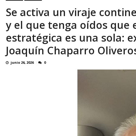
Familiares realizaron nueva vigilia en El Rod
Se activa un viraje contin
y el que tenga oídos que 
estratégica es una sola: e
Joaquín Chaparro Olivero
junio 26, 2026
0