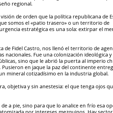
seño regional.
 visión de orden que la política republicana de 
ue somos el «patio trasero» o un territorio de
rgencia estratégica es una sola: extirpar el me
a de Fidel Castro, nos llenó el territorio de age
as nacionales. Fue una colonización ideológica y
licas, sino que le abrió la puerta al imperio ch
co. Pusieron en jaque la paz del continente entr
un mineral cotizadísimo en la industria global.
a, objetiva y sin anestesia: el que tenga ojos qu
 de a pie, sino para que lo analice en frío esa o
y atomizada por intereses mezquinos. Hay secto