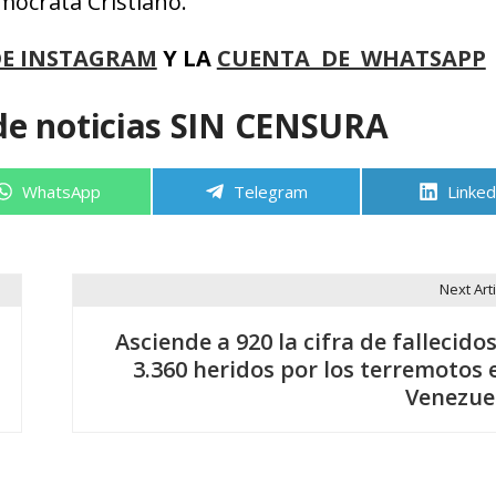
mócrata Cristiano.
DE INSTAGRAM
Y LA
CUENTA DE WHATSAPP
de noticias SIN CENSURA
Compartir
Compartir
Compa
WhatsApp
Telegram
Linked
en
en
en
Next Arti
Asciende a 920 la cifra de fallecidos
3.360 heridos por los terremotos 
Venezue