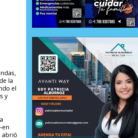
undas,
de la
ndo el
s y
ra
 —en
 abrió