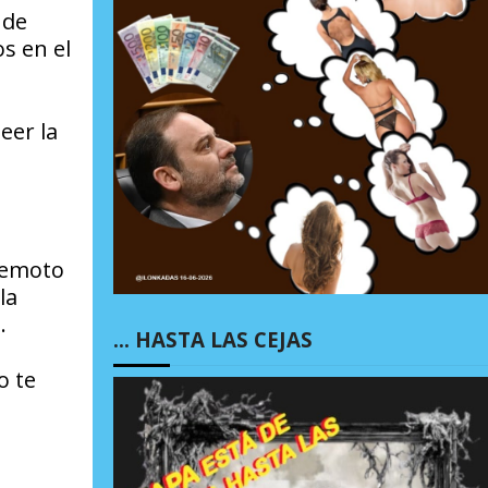
 de
s en el
eer la
rremoto
la
.
… HASTA LAS CEJAS
o te