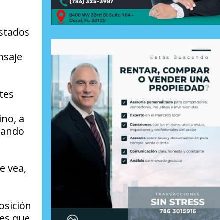
Estados
nsaje
ntes
ino, a
egando
e vea,
posición
res que