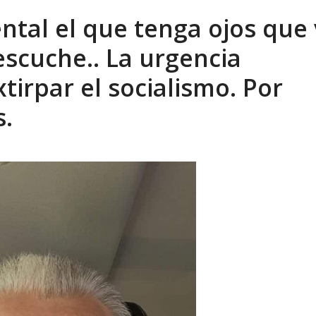
eo I por la libertad inmediata de l...
ental el que tenga ojos que
AGOSTO 5, 2026
escuche.. La urgencia
xtirpar el socialismo. Por
s.