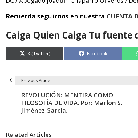
DC / Abogado Joaquín Chaparro Oliveros / De
Recuerda seguirnos en nuestra
CUENTA 
Caiga Quien Caiga Tu fuente 
Compartir
Compartir
X (Twitter)
Facebook
en
en
Previous Article
N
REVOLUCIÓN: MENTIRA COMO
a
FILOSOFÍA DE VIDA. Por: Marlon S.
Jiménez García.
v
e
Related Articles