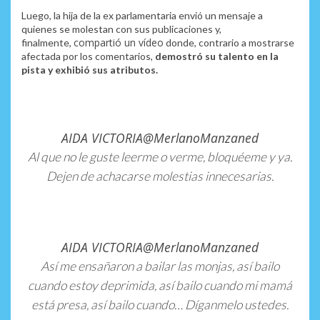
Luego,
la hija de la ex parlamentaria envió un mensaje
a
quienes se molestan con sus publicaciones y,
compartió un vídeo
finalmente,
donde, contrario a mostrarse
afectada por los comentarios,
demostró su talento en la
pista y exhibió sus atributos.
AIDA VICTORIA
@MerlanoManzaned
Al que no le guste leerme o verme, bloquéeme y ya.
Dejen de achacarse molestias innecesarias.
AIDA VICTORIA
@MerlanoManzaned
Así me ensañaron a bailar las monjas, así bailo
cuando estoy deprimida, así bailo cuando mi mamá
está presa, así bailo cuando… Díganmelo ustedes.