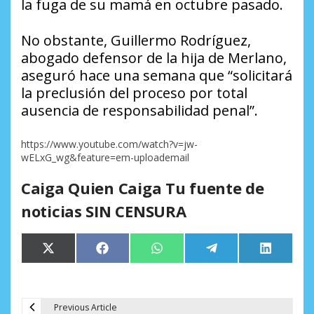
la fuga de su mamá en octubre pasado.
No obstante, Guillermo Rodríguez,
abogado defensor de la hija de Merlano,
aseguró hace una semana que “solicitará
la preclusión del proceso por total
ausencia de responsabilidad penal”.
https://www.youtube.com/watch?v=jw-
wELxG_wg&feature=em-uploademail
Caiga Quien Caiga Tu fuente de
noticias SIN CENSURA
Compartir
Compartir
Compartir
Compartir
Comparti
X
Facebook
WhatsApp
Telegram
LinkedIn
en
en
en
en
en
(Twitter)
Previous Article