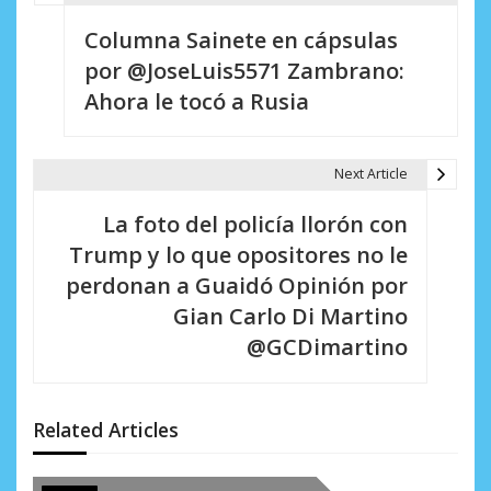
N
Columna Sainete en cápsulas
a
por @JoseLuis5571 Zambrano:
v
Ahora le tocó a Rusia
e
g
Next Article
a
La foto del policía llorón con
c
Trump y lo que opositores no le
i
perdonan a Guaidó Opinión por
Gian Carlo Di Martino
ó
@GCDimartino
n
d
Related Articles
e
e