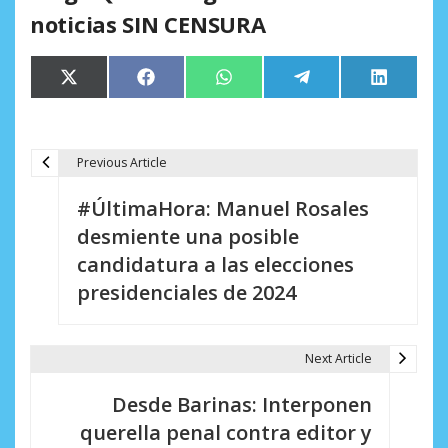
noticias SIN CENSURA
Compartir
Compartir
Compartir
Compartir
Comparti
X
Facebook
WhatsApp
Telegram
LinkedIn
en
en
en
en
en
(Twitter)
Previous Article
N
#ÚltimaHora: Manuel Rosales
a
desmiente una posible
v
candidatura a las elecciones
e
presidenciales de 2024
g
a
Next Article
c
Desde Barinas: Interponen
i
querella penal contra editor y