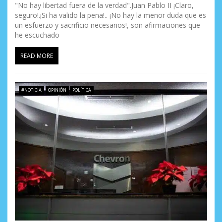
"No hay libertad fuera de la verdad".Juan Pablo II ¡Claro,
seguro!.¡Si ha valido la pena!.. ¡No hay la menor duda que es
un esfuerzo y sacrificio necesarios!, son afirmaciones que
he escuchado
READ MORE
#NOTICIA
OPINIÓN
POLÍTICA