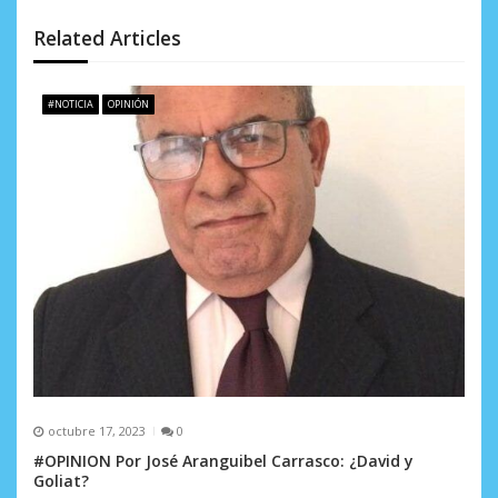
n
d
Related Articles
e
#NOTICIA
OPINIÓN
e
n
t
r
a
d
a
s
octubre 17, 2023
0
#OPINION Por José Aranguibel Carrasco: ¿David y
Goliat?