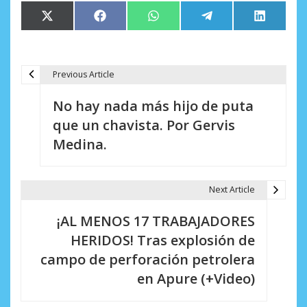
Compartir
Compartir
Compartir
Compartir
Comparti
X
Facebook
WhatsApp
Telegram
LinkedIn
en
en
en
en
en
(Twitter)
Previous Article
N
No hay nada más hijo de puta
a
que un chavista. Por Gervis
v
Medina.
e
g
Next Article
a
¡AL MENOS 17 TRABAJADORES
c
HERIDOS! Tras explosión de
i
campo de perforación petrolera
en Apure (+Video)
ó