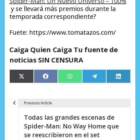
Spider-Man: Un Nuevo Universo – 100%
y se llevará más premios durante la
temporada correspondiente?
Fuete: https://www.tomatazos.com/
Caiga Quien Caiga Tu fuente de
noticias SIN CENSURA
Compartir
Compartir
Compartir
Compartir
Comparti
X
Facebook
WhatsApp
Telegram
LinkedIn
en
en
en
en
en
(Twitter)
Previous Article
N
Todas las grandes escenas de
a
Spider-Man: No Way Home que
v
se reescribieron en el set