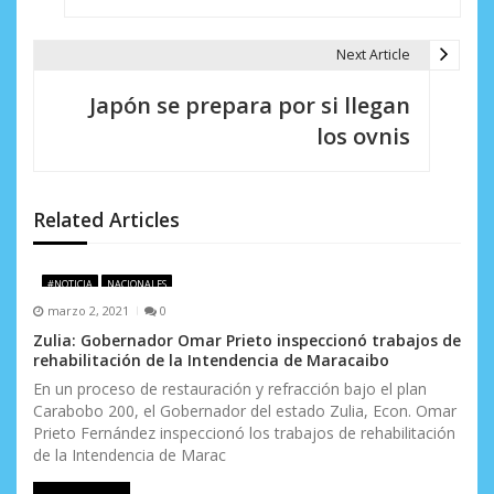
e
g
Next Article
a
Japón se prepara por si llegan
c
los ovnis
i
ó
Related Articles
n
d
#NOTICIA
NACIONALES
marzo 2, 2021
0
e
Zulia: Gobernador Omar Prieto inspeccionó trabajos de
e
rehabilitación de la Intendencia de Maracaibo
En un proceso de restauración y refracción bajo el plan
n
Carabobo 200, el Gobernador del estado Zulia, Econ. Omar
Prieto Fernández inspeccionó los trabajos de rehabilitación
t
de la Intendencia de Marac
r