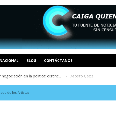
sbastador costo del colapso eléctrico en...
AGOSTO 7, 2026
idad? Por Dayana Cristina Duzoglou L.
AGOSTO 6, 2026
xcusas, apagones y promesas incumplidas...
AGOSTO 6, 2026
 EN LAS ORGANIZACIONES SOCIALES. Por: Dr. Al...
NACIONAL
BLOG
CONTÁCTANOS
AGOSTO
negociación en la política: distinc...
AGOSTO 7, 2026
sbastador costo del colapso eléctrico en...
AGOSTO 7, 2026
idad? Por Dayana Cristina Duzoglou L.
AGOSTO 6, 2026
xcusas, apagones y promesas incumplidas...
AGOSTO 6, 2026
seo de los Artistas
 EN LAS ORGANIZACIONES SOCIALES. Por: Dr. Al...
AGOSTO
negociación en la política: distinc...
AGOSTO 7, 2026
sbastador costo del colapso eléctrico en...
AGOSTO 7, 2026