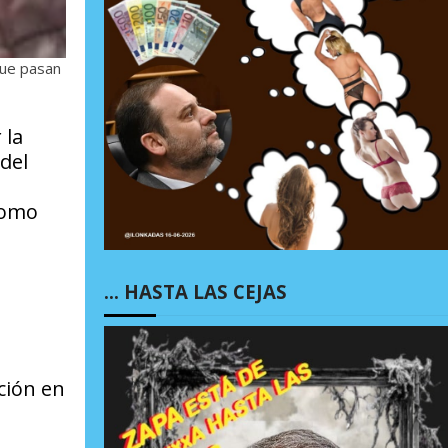
que pasan
 la
 del
como
… HASTA LAS CEJAS
ción en