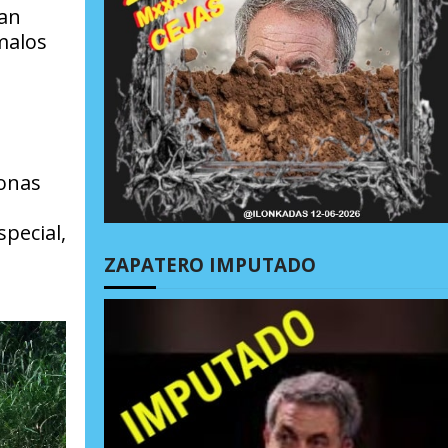
ían
malos
sonas
pecial,
ZAPATERO IMPUTADO