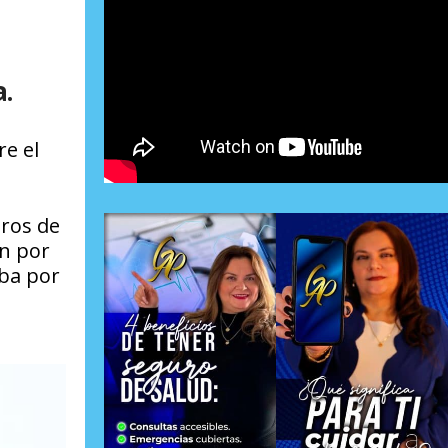
a.
re el
tros de
n por
aba por