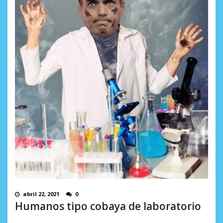
inversiones ...
Barcelona espera una oferta formal
AGOSTO 8, 2026
AGOSTO 8, 2026
abril 22, 2021
0
Humanos tipo cobaya de laboratorio