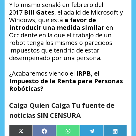
Y lo mismo señaló en febrero del
2017
Bill Gates
, el adalid de Microsoft y
Windows, que está
a favor de
introducir una medida similar
en
Occidente en la que el trabajo de un
robot tenga los mismos o parecidos
impuestos que tendría de estar
desempeñado por una persona.
¿Acabaremos viendo el
IRPB, el
Impuesto de la Renta para Personas
Robóticas?
Caiga Quien Caiga Tu fuente de
noticias SIN CENSURA
Compartir
Compartir
Compartir
Compartir
Comparti
X
Facebook
WhatsApp
Telegram
LinkedIn