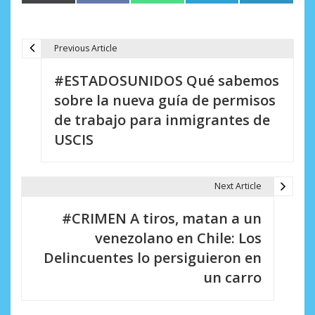
en
en
en
en
en
(Twitter)
Previous Article
N
#ESTADOSUNIDOS Qué sabemos
a
sobre la nueva guía de permisos
v
de trabajo para inmigrantes de
e
USCIS
g
a
Next Article
c
#CRIMEN A tiros, matan a un
i
venezolano en Chile: Los
Delincuentes lo persiguieron en
ó
un carro
n
d