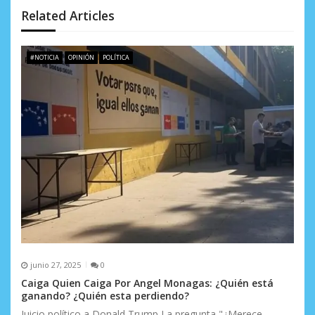
Related Articles
e
e
#NOTICIA
OPINIÓN
POLÍTICA
n
t
r
a
d
a
s
junio 27, 2025
0
Caiga Quien Caiga Por Angel Monagas: ¿Quién está
ganando? ¿Quién esta perdiendo?
Juicio político a Donald Trump La pregunta "¿Merece