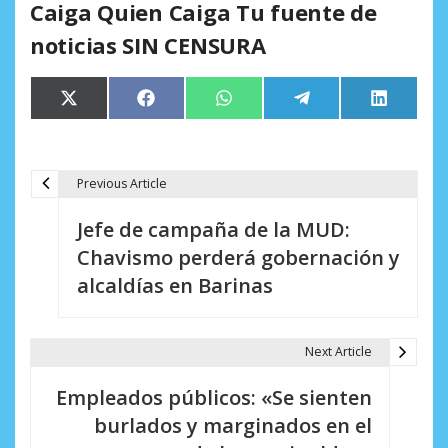
Caiga Quien Caiga Tu fuente de
noticias SIN CENSURA
Compartir
Compartir
Compartir
Compartir
Comparti
X
Facebook
WhatsApp
Telegram
LinkedIn
en
en
en
en
en
(Twitter)
Previous Article
N
Jefe de campaña de la MUD:
a
Chavismo perderá gobernación y
v
alcaldías en Barinas
e
g
Next Article
a
Empleados públicos: «Se sienten
c
burlados y marginados en el