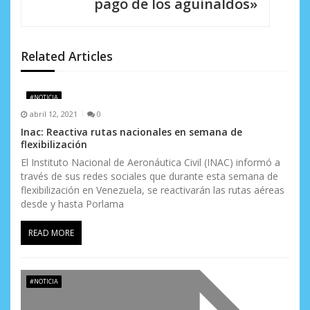
i
pago de los aguinaldos»
ó
n
Related Articles
d
e
#NOTICIA
abril 12, 2021
0
e
Inac: Reactiva rutas nacionales en semana de
flexibilización
n
El Instituto Nacional de Aeronáutica Civil (INAC) informó a
t
través de sus redes sociales que durante esta semana de
flexibilización en Venezuela, se reactivarán las rutas aéreas
r
desde y hasta Porlama
a
READ MORE
d
a
#NOTICIA
s