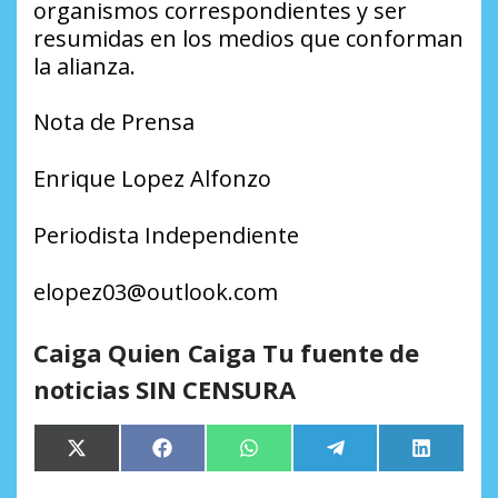
organismos correspondientes y ser
resumidas en los medios que conforman
la alianza.
Nota de Prensa
Enrique Lopez Alfonzo
Periodista Independiente
elopez03@outlook.com
Caiga Quien Caiga Tu fuente de
noticias SIN CENSURA
Compartir
Compartir
Compartir
Compartir
Comparti
X
Facebook
WhatsApp
Telegram
LinkedIn
en
en
en
en
en
(Twitter)