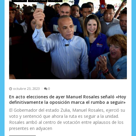
e
e
n
t
r
a
d
a
s
octubre 23, 2023
0
En acto elecciones de ayer Manuel Rosales señaló «Hoy
definitivamente la oposición marca el rumbo a seguir»
El Gobernador del estado Zulia, Manuel Rosales, ejerció su
voto y sentenció que ahora la ruta es seguir a la unidad.
Rosales arribó al centro de votación entre aplausos de los
presentes en adyacen