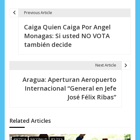
Previous Article
N
Caiga Quien Caiga Por Angel
a
Monagas: Si usted NO VOTA
v
también decide
e
g
Next Article
a
Aragua: Aperturan Aeropuerto
c
Internacional “General en Jefe
i
José Félix Ribas”
ó
n
Related Articles
d
#NOTICIA
NACIONALES
POLÍTICA