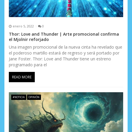
r
a
d
enero 5, 2022
0
Thor: Love and Thunder | Arte promocional confirma
a
el Mjolnir reforjado
s
Una imagen promocional de la nueva cinta ha revelado que
el poderoso martillo estará de regreso y será portado por
Jane Foster. Thor: Love and Thunder tiene un estreno
programado para el
READ MORE
#NOTICIA
OPINIÓN