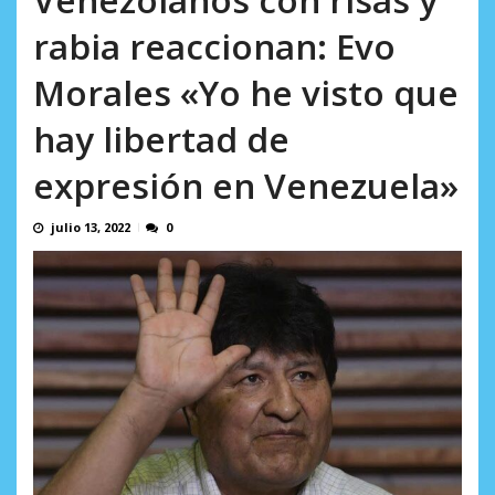
AGOSTO 5, 2026
Rodeo I por la libertad inmediata de l...
rabia reaccionan: Evo
AGOSTO 5, 2026
Morales «Yo he visto que
hay libertad de
expresión en Venezuela»
julio 13, 2022
0