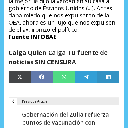
la mejor, le dijo la verdad en su casa al
gobierno de Estados Unidos (…). Antes
daba miedo que nos expulsaran de la
OEA, ahora es un lujo que nos expulsen
de ella», ironizó el político.
Fuente INFOBAE
Caiga Quien Caiga Tu fuente de
noticias SIN CENSURA
Compartir
Compartir
Compartir
Compartir
Comparti
X
Facebook
WhatsApp
Telegram
LinkedIn
en
en
en
en
en
(Twitter)
Previous Article
N
Gobernación del Zulia refuerza
a
puntos de vacunación con
v