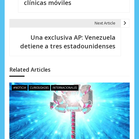
clínicas móviles
e
g
Next Article
a
Una exclusiva AP: Venezuela
c
detiene a tres estadounidenses
i
ó
Related Articles
n
d
#NOTICIA
CURIOSIDADES
INTERNACIONALES
e
e
n
t