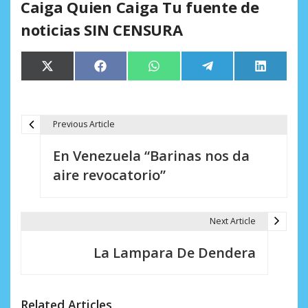
Caiga Quien Caiga Tu fuente de
noticias SIN CENSURA
Compartir
Compartir
Compartir
Compartir
Comparti
X
Facebook
WhatsApp
Telegram
LinkedIn
en
en
en
en
en
(Twitter)
Previous Article
N
En Venezuela “Barinas nos da
a
aire revocatorio”
v
e
Next Article
g
La Lampara De Dendera
a
c
Related Articles