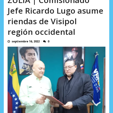
incumplidas...
AGOSTO 6, 2026
Jefe Ricardo Lugo asume
riendas de Visipol
región occidental
septiembre 16, 2022
0