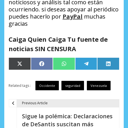
noticiosos y análisis tal como están
ocurriendo.
si deseas apoyar al periódico
puedes hacerlo por
PayPal
muchas
gracias
Caiga Quien Caiga Tu fuente de
noticias SIN CENSURA
Compartir
Compartir
Compartir
Compartir
Comparti
X
Facebook
WhatsApp
Telegram
LinkedIn
en
en
en
en
en
(Twitter)
Related tags :
Occidente
seguridad
Venezuela
Previous Article
N
Sigue la polémica: Declaraciones
a
de DeSantis suscitan más