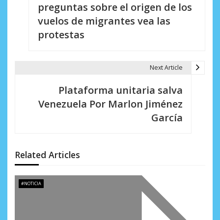
v
preguntas sobre el origen de los
e
vuelos de migrantes vea las
protestas
g
a
Next Article
c
i
Plataforma unitaria salva
Venezuela Por Marlon Jiménez
ó
García
n
d
Related Articles
e
e
#NOTICIA
n
t