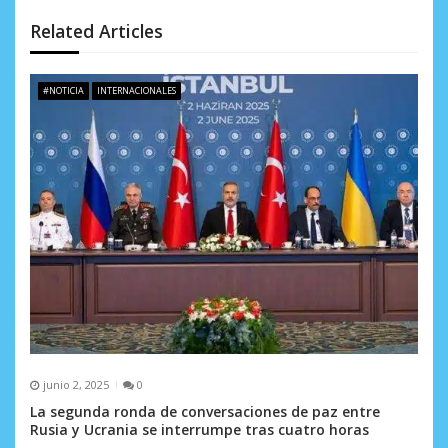
d
Related Articles
e
e
#NOTICIA
INTERNACIONALES
n
t
r
a
d
a
s
junio 2, 2025
0
La segunda ronda de conversaciones de paz entre
Rusia y Ucrania se interrumpe tras cuatro horas