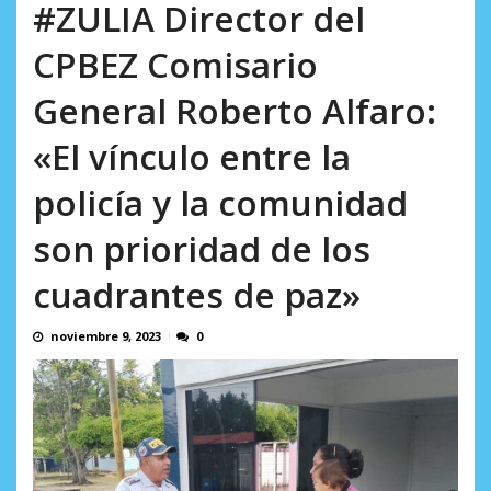
L.
#ZULIA Director del
excusas, apagones y promesas
OVP denunció 15 años de violación
AGOSTO 6, 2026
incumplidas...
sistemática de derechos humanos en el
CPBEZ Comisario
AGOSTO 6, 2026
Minister...
AGOSTO 6, 2026
General Roberto Alfaro:
«El vínculo entre la
policía y la comunidad
son prioridad de los
cuadrantes de paz»
noviembre 9, 2023
0