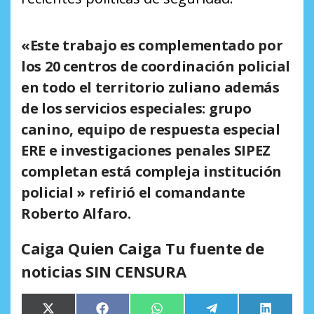
«Este trabajo es complementado por
los 20 centros de coordinación policial
en todo el territorio zuliano además
de los servicios especiales: grupo
canino, equipo de respuesta especial
ERE e investigaciones penales SIPEZ
completan está compleja institución
policial » refirió el comandante
Roberto Alfaro.
Caiga Quien Caiga Tu fuente de
noticias SIN CENSURA
Compartir
Compartir
Compartir
Compartir
Comparti
X
Facebook
WhatsApp
Telegram
LinkedIn