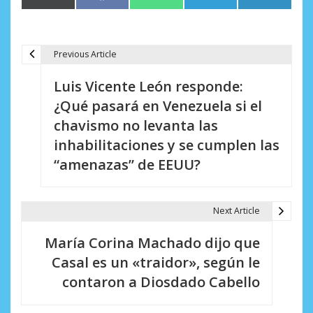
en
en
en
en
en
(Twitter)
Previous Article
N
Luis Vicente León responde:
a
¿Qué pasará en Venezuela si el
v
chavismo no levanta las
e
inhabilitaciones y se cumplen las
“amenazas” de EEUU?
g
a
Next Article
c
i
María Corina Machado dijo que
Casal es un «traidor», según le
ó
contaron a Diosdado Cabello
n