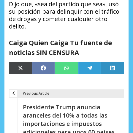
Dijo que, «sea del partido que sea», usó
su posición para delinquir con el tráfico
de drogas y cometer cualquier otro
delito.
Caiga Quien Caiga Tu fuente de
noticias SIN CENSURA
Compartir
Compartir
Compartir
Compartir
Comparti
X
Facebook
WhatsApp
Telegram
LinkedIn
en
en
en
en
en
(Twitter)
Previous Article
N
Presidente Trump anuncia
a
aranceles del 10% a todas las
v
importaciones e impuestos
e
adicionales para unos 60 países