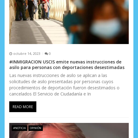
a
d
a
s
octubre 14, 2023
0
#INMIGRACION USCIS emite nuevas instrucciones de
asilo para personas con deportaciones desestimadas
Las nuevas instrucciones de asilo se aplican a las
solicitudes de asilo presentadas por personas cuyos
procedimientos de deportación fueron desestimados o
cancelados El Servicio de Ciudadanía e In
READ MORE
#NOTICIA
OPINIÓN