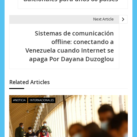
g
a
Next Article
c
Sistemas de comunicación
i
offline: conectando a
Venezuela cuando Internet se
ó
apaga Por Dayana Duzoglou
n
d
Related Articles
e
e
#NOTICIA
INTERNACIONALES
n
t
r