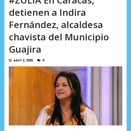
incumplidas...
AGOSTO 6, 2026
detienen a Indira
Fernández, alcaldesa
chavista del Municipio
Guajira
abril 2, 2025
0