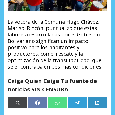
La vocera de la Comuna Hugo Chávez,
Marisol Rincón, puntualizó que estas
labores desarrolladas por el Gobierno
Bolivariano significan un impacto
positivo para los habitantes y
productores, con el rescate y la
optimización de la transiltabilidad, que
se encontraba en pésimas condiciones.
Caiga Quien Caiga Tu fuente de
noticias SIN CENSURA
Compartir
Compartir
Compartir
Compartir
Comparti
X
Facebook
WhatsApp
Telegram
LinkedIn
en
en
en
en
en
(Twitter)