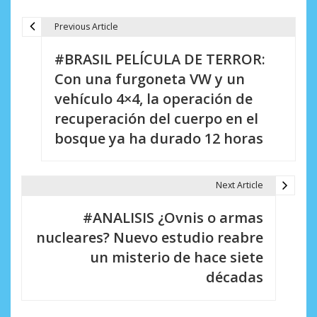
Previous Article
N
#BRASIL PELÍCULA DE TERROR:
a
Con una furgoneta VW y un
v
vehículo 4×4, la operación de
e
recuperación del cuerpo en el
bosque ya ha durado 12 horas
g
a
Next Article
c
i
#ANALISIS ¿Ovnis o armas
nucleares? Nuevo estudio reabre
ó
un misterio de hace siete
n
décadas
d