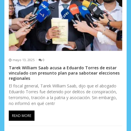
n
t
r
a
d
a
mayo 13, 2025
0
s
Tarek William Saab acusa a Eduardo Torres de estar
vinculado con presunto plan para sabotear elecciones
regionales
El fiscal general, Tarek William Saab, dijo que el abogado
Eduardo Torres fue detenido por delitos de conspiración,
terrorismo, traición a la patria y asociación. Sin embargo,
no informó en qué centr
READ MORE