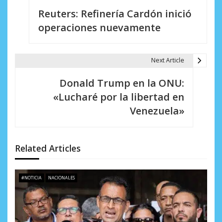
Reuters: Refinería Cardón inició
a
operaciones nuevamente
v
e
Next Article
g
Donald Trump en la ONU:
a
«Lucharé por la libertad en
c
Venezuela»
i
ó
Related Articles
n
d
#NOTICIA
NACIONALES
e
e