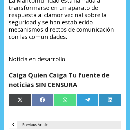
La Mancomunidad está llamada a
transformarse en un aparato de
respuesta al clamor vecinal sobre la
seguridad y se han establecido
mecanismos directos de comunicación
con las comunidades.
Noticia en desarrollo
Caiga Quien Caiga Tu fuente de
noticias SIN CENSURA
Compartir
Compartir
Compartir
Compartir
Comparti
X
Facebook
WhatsApp
Telegram
LinkedIn
en
en
en
en
en
(Twitter)
Previous Article
N