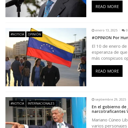
ó
READ MORE
n
enero 13, 2025
0
d
#NOTICIA
OPINIÓN
#OPINION Por Humb
El 10 de enero de 
e
esperanza de que 
más conspicuos o
e
READ MORE
n
t
septiembre 29, 2025
#NOTICIA
INTERNACIONALES
r
En el gobierno de 
narcotraficantes 
Mariano Cúneo Liba
a
varios personajes 