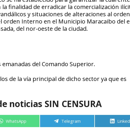
la finalidad de erradicar la comercialización ilíci
andálicos y situaciones de alteraciones al orden
el orden Interno en el Municipio Maracaibo del 
sada, del nor-oeste de la ciudad.
nes emanadas del Comando Superior.
s de la vía principal de dicho sector ya que es
de noticias SIN CENSURA
Compartir
Compartir
Compa
WhatsApp
Telegram
Linked
en
en
en