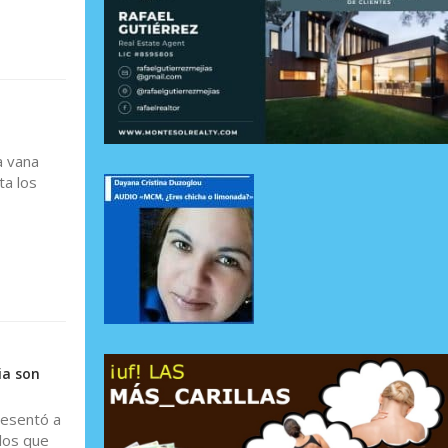
a vana
ta los
ia son
resentó a
los que