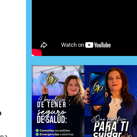
O
ena