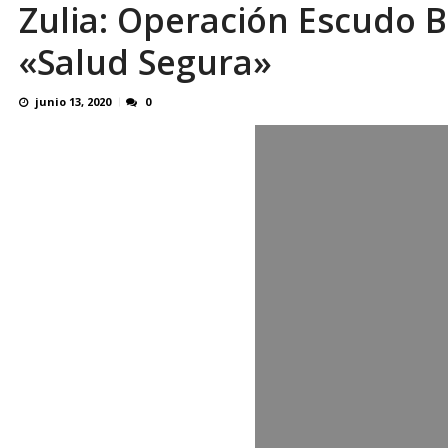
Zulia: Operación Escudo Bo
Simeone cierra la puerta a la salida de Juli
«Salud Segura»
junio 13, 2020
0