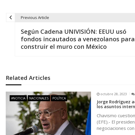
Previous Article
N
Según Cadena UNIVISIÓN: EEUU usó
a
fondos incautados a venezolanos para
construir el muro con México
v
e
Related Articles
g
octubre 28, 2023
a
#NOTICIA
NACIONALES
POLÍTICA
Jorge Rodríguez a
los asuntos inter
c
Chavismo cuestion
(EFE).- El preside
i
negociaciones con 