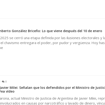
erto González Briceño: Lo que viene después del 10 de enero
2025 se cerró una etapa definida por las ilusiones electorales y l
el chavismo entregara el poder, por pudor y vergüenza. Hoy has
pe
0
Javier Milei: Señalan que los defendidos por el Ministro de Justic
Vea vídeo
rona, actual Ministro de Justicia de Argentina de Javier Milei, rep
involucrados en causas por narcotráfico y lavado de dinero, víncu