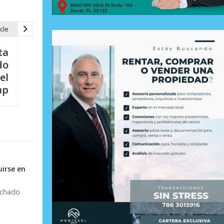
cle
ta
do
el
mp
irse en
achado