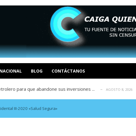
án Álvarez del Atlético
AGOSTO 8, 2026
representante del astro argentino
AGOSTO 8, 2026
deo del dolor político en Venezuela Ci...
NACIONAL
BLOG
CONTÁCTANOS
AGOSTO 8, 2026
olero para que abandone sus inversiones ...
AGOSTO 8, 2026
Barcelona espera una oferta formal
AGOSTO 8, 2026
án Álvarez del Atlético
AGOSTO 8, 2026
representante del astro argentino
AGOSTO 8, 2026
idental III-2020 «Salud Segura»
deo del dolor político en Venezuela Ci...
AGOSTO 8, 2026
olero para que abandone sus inversiones ...
AGOSTO 8, 2026
Barcelona espera una oferta formal
AGOSTO 8, 2026