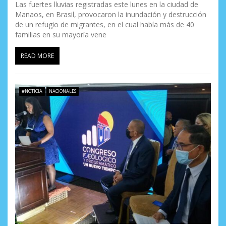
Las fuertes lluvias registradas este lunes en la ciudad de
Manaos, en Brasil, provocaron la inundación y destrucción
de un refugio de migrantes, en el cual había más de 40
familias en su mayoría vene
READ MORE
#NOTICIA
NACIONALES