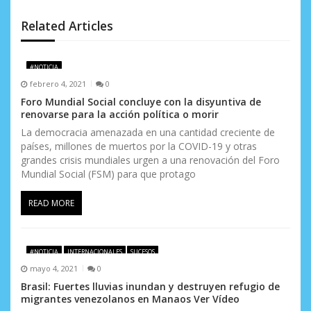
n
d
Related Articles
e
#NOTICIA
e
febrero 4, 2021
0
n
Foro Mundial Social concluye con la disyuntiva de
renovarse para la acción política o morir
t
La democracia amenazada en una cantidad creciente de
países, millones de muertos por la COVID-19 y otras
r
grandes crisis mundiales urgen a una renovación del Foro
a
Mundial Social (FSM) para que protago
d
READ MORE
a
s
#NOTICIA
INTERNACIONALES
SUCESOS
mayo 4, 2021
0
Brasil: Fuertes lluvias inundan y destruyen refugio de
migrantes venezolanos en Manaos Ver Vídeo