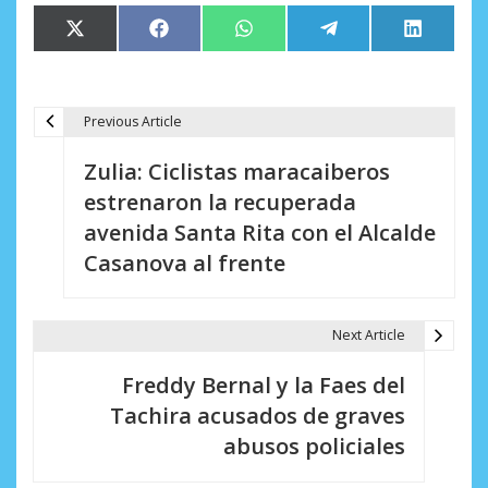
Compartir
Compartir
Compartir
Compartir
Comparti
X
Facebook
WhatsApp
Telegram
LinkedIn
en
en
en
en
en
(Twitter)
Previous Article
N
Zulia: Ciclistas maracaiberos
a
estrenaron la recuperada
v
avenida Santa Rita con el Alcalde
e
Casanova al frente
g
a
Next Article
c
Freddy Bernal y la Faes del
i
Tachira acusados de graves
abusos policiales
ó