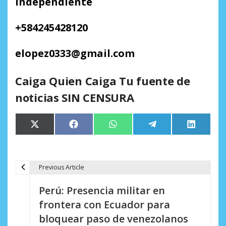
Independiente
+
584245428120
elopez0333
@
gmail.com
Caiga Quien Caiga Tu fuente de
noticias SIN CENSURA
Compartir
Compartir
Compartir
Compartir
Comparti
X
Facebook
WhatsApp
Telegram
LinkedIn
en
en
en
en
en
(Twitter)
Previous Article
N
Perú: Presencia militar en
a
frontera con Ecuador para
v
bloquear paso de venezolanos