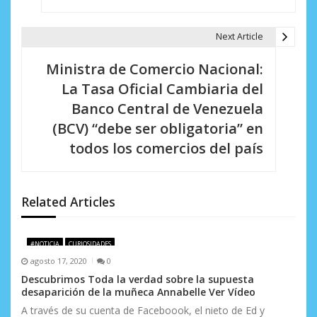
e
g
Next Article
a
Ministra de Comercio Nacional:
c
La Tasa Oficial Cambiaria del
i
Banco Central de Venezuela
(BCV) “debe ser obligatoria” en
ó
todos los comercios del país
n
d
Related Articles
e
e
#NOTICIA
CURIOSIDADES
n
agosto 17, 2020
0
Descubrimos Toda la verdad sobre la supuesta
t
desaparición de la muñeca Annabelle Ver Vídeo
r
A través de su cuenta de Faceboook, el nieto de Ed y