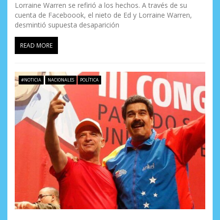
Lorraine Warren se refirió a los hechos. A través de su
a
cuenta de Faceboook, el nieto de Ed y Lorraine Warren,
desmintió supuesta desaparición
d
READ MORE
a
s
#NOTICIA
NACIONALES
POLÍTICA