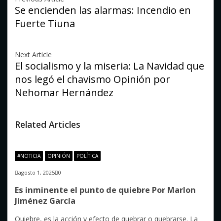
Navegación
Se encienden las alarmas: Incendio en
de
Fuerte Tiuna
entradas
Next Article
El socialismo y la miseria: La Navidad que
nos legó el chavismo Opinión por
Nehomar Hernández
Related Articles
#NOTICIA
OPINIÓN
POLÍTICA
agosto 1, 2025
0
Es inminente el punto de quiebre Por Marlon
Jiménez García
Quiebre, es la acción y efecto de quebrar o quebrarse. La