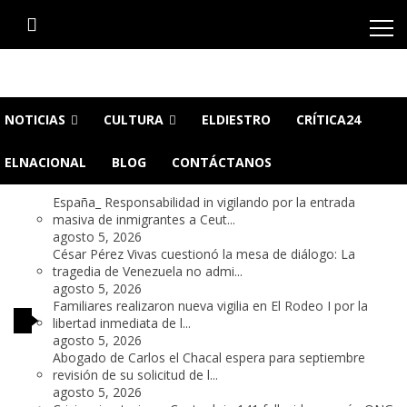
Skip
Skip
to
to
navigation
content
CaigaQuienCaiga.net
Tu fuente de noticias SIN CENSURA
NOTICIAS
CULTURA
ELDIESTRO
CRÍTICA24
ELNACIONAL
BLOG
CONTÁCTANOS
España_ Responsabilidad in vigilando por la entrada
masiva de inmigrantes a Ceut...
agosto 5, 2026
César Pérez Vivas cuestionó la mesa de diálogo: La
tragedia de Venezuela no admi...
agosto 5, 2026
Familiares realizaron nueva vigilia en El Rodeo I por la
libertad inmediata de l...
agosto 5, 2026
Abogado de Carlos el Chacal espera para septiembre
revisión de su solicitud de l...
agosto 5, 2026