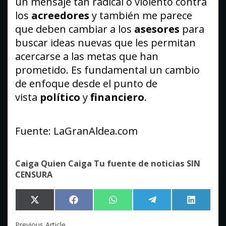
un mensaje tan radical o violento contra
los
acreedores
y también me parece
que deben cambiar a los
asesores
para
buscar ideas nuevas que les permitan
acercarse a las metas que han
prometido. Es fundamental un cambio
de enfoque desde el punto de
vista
político
y
financiero
.
Fuente: LaGranAldea.com
Caiga Quien Caiga Tu fuente de noticias SIN
CENSURA
Compartir
Compartir
Compartir
Compartir
Comparti
X
Facebook
WhatsApp
Telegram
LinkedIn
en
en
en
en
en
(Twitter)
Previous Article