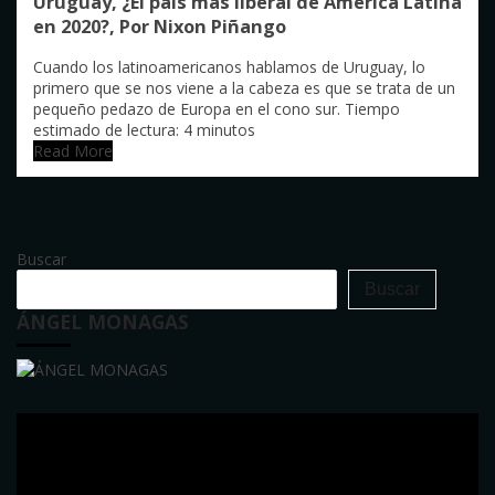
Uruguay, ¿El país más liberal de América Latina
en 2020?, Por Nixon Piñango
Cuando los latinoamericanos hablamos de Uruguay, lo
primero que se nos viene a la cabeza es que se trata de un
pequeño pedazo de Europa en el cono sur. Tiempo
estimado de lectura: 4 minutos
Read More
Buscar
Buscar
ÁNGEL MONAGAS