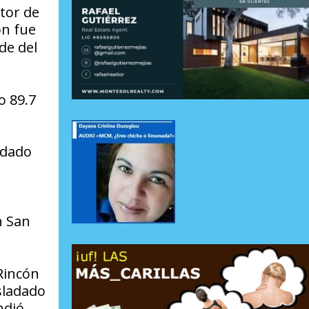
utor de
ón fue
de del
o 89.7
adado
n San
Rincón
sladado
ndió