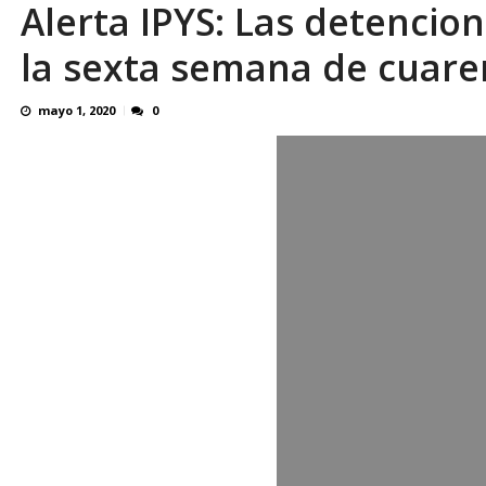
Alerta IPYS: Las detencio
Reino Unido dejará millonaria donación médi
la sexta semana de cuar
mayo 1, 2020
0