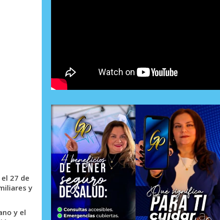
 el 27 de
miliares y
ano y el