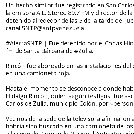
Un hecho similar fue registrado en San Carlos,
la emisora
A.L. Stereo 89.7 FM
y director de la
detenido alrededor de las 5 de la tarde del ju
canal.
SNTP@sntpvenezuela
#AlertaSNTP | Fue detenido por el Conas Hida
fm de Santa Bárbara de #Zulia.
Rincón fue abordado en las instalaciones del c
en una camioneta roja.
Hasta el momento se desconoce a donde habría
Hidalgo Rincón, quien según testigos, fue sac
Carlos de Zulia, municipio Colón, por «person
Vecinos de la sede de la televisora afirmaro
habría sido buscado en una camioneta de los
a la sede del Comando Nacional Antiextorsión