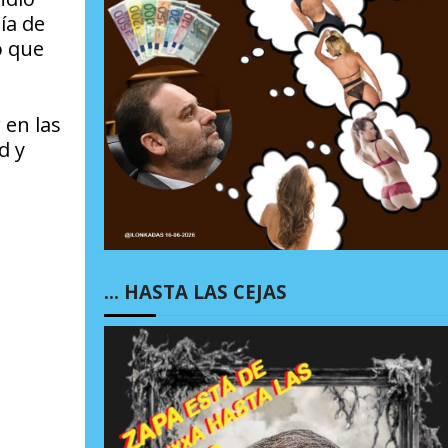
ía de
ó que
 en las
d y
… HASTA LAS CEJAS