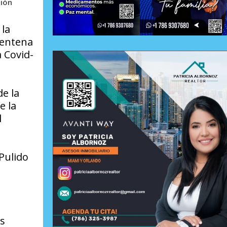
sión
 la
rentena
 Covid-
e la
e la
l
 Pulido
)
as