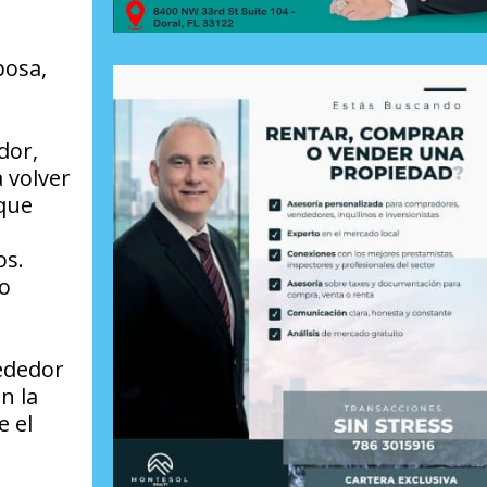
posa,
dor,
 volver
 que
os.
do
rededor
n la
e el