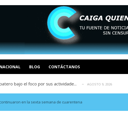
ca en Venezuela tras finalizar su mis...
AGOSTO 9, 2026
dar fondos para afectados por los terr...
AGOSTO 9, 2026
ia deja un policía muerto
NACIONAL
BLOG
CONTÁCTANOS
AGOSTO 9, 2026
atero bajo el foco por sus actividade...
AGOSTO 9, 2026
ció las secuelas que deja la prisión ...
AGOSTO 9, 2026
ca en Venezuela tras finalizar su mis...
AGOSTO 9, 2026
dar fondos para afectados por los terr...
AGOSTO 9, 2026
as continuaron en la sexta semana de cuarentena
ia deja un policía muerto
AGOSTO 9, 2026
atero bajo el foco por sus actividade...
AGOSTO 9, 2026
ció las secuelas que deja la prisión ...
AGOSTO 9, 2026