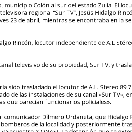
 municipio Colón al sur del estado Zulia. El loc
 televisora regional “
Sur TV
”, Jesús Hidalgo Rinc
eves 23 de abril, mientras se encontraba en la se
lgo Rincón, locutor independiente de A.L Stére
anal televisivo de su propiedad, Sur TV, y trasl
 sido trasladado el locutor de A.L. Stereo 89.7
ado de las instalaciones de su canal «Sur TV», e
as que parecían funcionarios policiales».
n al comunicador Dílmero Urdaneta, que Hidalgo 
 bomberos de la localidad y posteriormente tra
 y Secuestro (CONAS). La detención que se exte